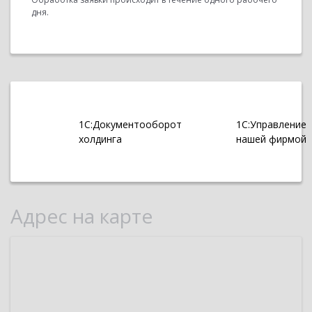
дня.
1С:Документооборот
1С:Управление
холдинга
нашей фирмой
Адрес на карте