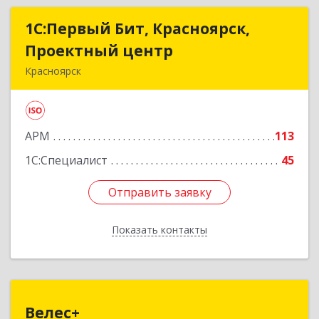
1С:Первый Бит, Красноярск,
1С:Первый Бит, Красноярск,
Проектный центр
Проектный центр
Красноярск
660001, Красноярский край, Красноярск г, Ладо
Кецховели ул, дом № 22А, оф.11-02
АРМ
113
Подробнее
1С:Специалист
45
Отправить заявку
Отправить заявку
Показать контакты
Назад
Велес+
Велес+