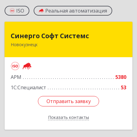
ISO
Реальная автоматизация
Синерго Софт Системс
Синерго Софт Системс
Новокузнецк
654005, Кемеровская обл, Новокузнецк г,
Строителей пр-кт, дом № 91а
Подробнее
АРМ
5380
1С:Специалист
53
Отправить заявку
Отправить заявку
Показать контакты
Назад