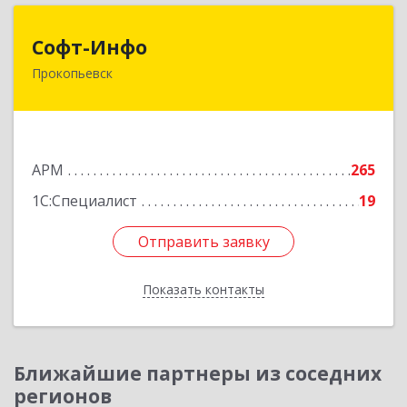
Софт-Инфо
Софт-Инфо
Прокопьевск
653039, Кемеровская область - Кузбасс,
Прокопьевск г, Институтская ул, дом № 9а,
оф.15
Подробнее
АРМ
265
1С:Специалист
19
Отправить заявку
Отправить заявку
Показать контакты
Назад
Ближайшие партнеры из соседних
регионов