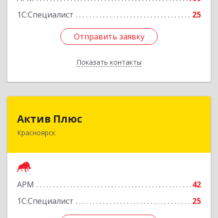
1С:Специалист
25
Отправить заявку
Отправить заявку
Показать контакты
Назад
Актив Плюс
Актив Плюс
Красноярск
660017, Красноярский край, Красноярск г,
Обороны ул, дом № 3, оф.220
Подробнее
АРМ
42
1С:Специалист
25