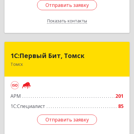
Отправить заявку
Отправить заявку
Показать контакты
Назад
1С:Первый Бит, Томск
1С:Первый Бит, Томск
Томск
634041, Томская обл, Томск г, Кирова пр-кт,
дом № 51А, оф.508
Подробнее
АРМ
201
1С:Специалист
85
Отправить заявку
Отправить заявку