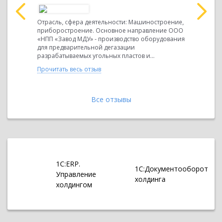
Руководст
Шмаков
принято р
Отрасль, сфера деятельности: Машиностроение,
ейших и
программы
приборостроение. Основное направление ООО
Персоналом
«НПП «Завод МДУ» - производство оборудования
себя
с необход
для предварительной дегазации
разрабатываемых угольных пластов и...
Прочитать 
Прочитать весь отзыв
Все отзывы
1С:ERP.
1С:Документооборот
Управление
холдинга
холдингом