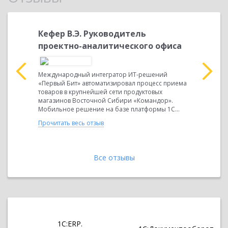
Кефер В.Э. Руководитель
Иванов
проектно-аналитического офиса
зам. ге
эконом
ыло
Международный интегратор ИТ-решений
и
«Первый Бит» автоматизировал процесс приема
ОАО "Крас
системы
товаров в крупнейшей сети продуктовых
крупнейши
нию,
магазинов Восточной Сибири «Командор».
и самое к
жет
Мобильное решение на базе платформы 1С...
предприят
осуществля
Прочитать весь отзыв
Прочитать 
Все отзывы
1С:ERP.