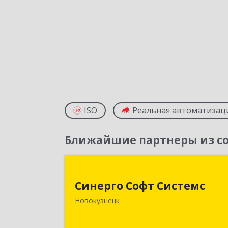
ISO
Реальная автоматизац
Ближайшие партнеры из со
Синерго Софт Систем
Синерго Софт Системс
654005, Кемеровская обл
Новокузнецк
Новокузнецк г, Строителей пр-кт
дом № 91