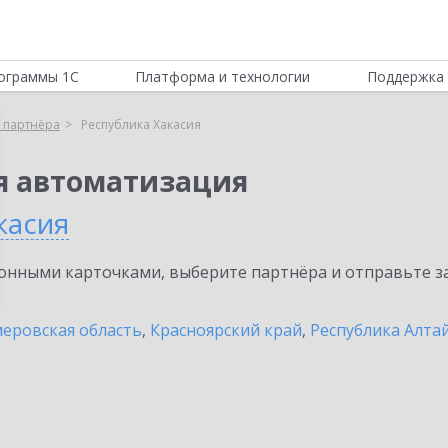
ограммы 1С
Платформа и технологии
Поддержка 
 партнёра
Республика Хакасия
я автоматизация
касия
нными карточками, выберите партнёра и отправьте за
еровская область
,
Красноярский край
,
Республика Алта