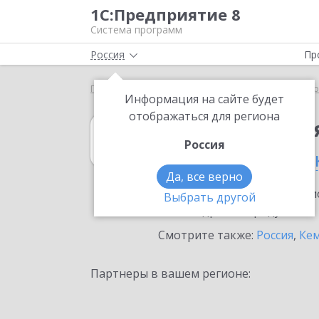
1С:Предприятие 8
Система программ
Россия
Пр
Главная
1С:Комплексная автоматизация
Выбор
Информация на сайте будет
отображаться для региона
1С:Комплексна
Россия
в Республике Ха
Да, все верно
Ознакомьтесь с информацио
Выбрать другой
или внедрение продукта.
Смотрите также:
Россия
,
Кем
Партнеры в вашем регионе: