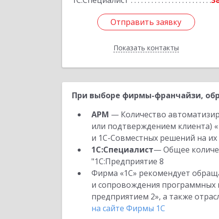
1С:Специалист
3
Отправить заявку
Отправить заявку
Показать контакты
Назад
При выборе фирмы-франчайзи, обр
АРМ
— Количество автоматизир
или подтверждением клиента) «
и 1С-Совместных решений на их 
1С:Специалист
— Общее количес
"1С:Предприятие 8
Фирма «1С» рекомендует обраща
и сопровождения программных пр
предприятием 2», а также отра
на сайте Фирмы 1С