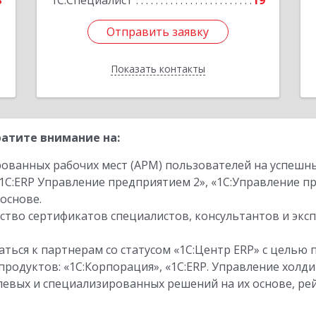
8
1С:Специалист
19
Отправить заявку
Отправить заявку
Показать контакты
Назад
атите внимание на:
ованных рабочих мест (АРМ) пользователей на успешн
1С:ERP Управление предприятием 2», «1С:Управление 
основе.
тво сертификатов специалистов, консультантов и экс
ться к партнерам со статусом «1С:Центр ERP» с целью 
одуктов: «1С:Корпорация», «1С:ERP. Управление холди
слевых и специализированных решений на их основе, р