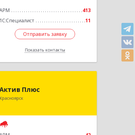
АРМ
413
1С:Специалист
11
Отправить заявку
Отправить заявку
Показать контакты
Назад
Актив Плюс
Актив Плюс
660017, Красноярский край,
Красноярск
Красноярск г, Обороны ул, дом № 3,
оф.220
Подробнее