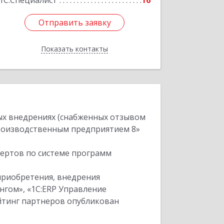
1С:Специалист
16
Отправить заявку
Отправить заявку
Показать контакты
Назад
ых внедрениях (снабженных отзывом
производственным предприятием 8»
пертов по системе программ
приобретения, внедрения
нгом», «1С:ERP Управление
ейтинг партнеров опубликован