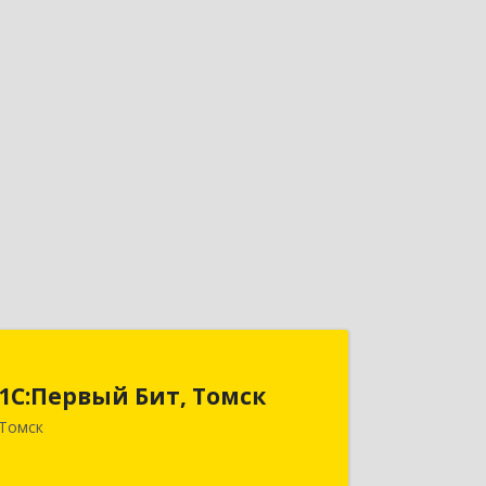
1С:Первый Бит, Томск
1С:Первый Бит, Томск
634041, Томская обл, Томск г, Кирова
Томск
пр-кт, дом № 51А, оф.508