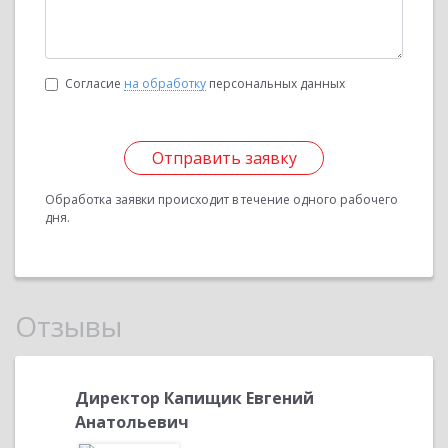
Согласие
на обработку
персональных данных
Отправить заявку
Обработка заявки происходит в течение одного рабочего
дня.
Отзывы
ьевна,
Директор Капищик Евгений
Накаря
Анатольевич
гл.бухг