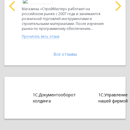
bal
Магазины «СтройМастер» работают на
ООО « Гло
российском рынке с 2007 года и занимаются
Insulator 
нения и
розничной торговлей инструментами и
управляющ
в СНГ
строительными материалами. После изучения
продвижен
ЮАИЗ»
рынка по программному обеспечению...
производи
(ОАО...
Прочитать весь отзыв
Прочитать 
Все отзывы
1С:Документооборот
1С:Управление
холдинга
нашей фирмой