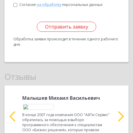
Согласие
на обработку
персональных данных
Отправить заявку
Обработка заявки происходит в течение одного рабочего
дня.
Отзывы
рал»,
Малышев Михаил Васильевич
Директ
Недово
В конце 2007 года компания ООО "АйТи Сервис"
обратилась за помощью в выборе
ок и работ
Отзыв О к
программного обеспечения к специалистам
ется
ООО «Кера
ООО «Бизнес решения», которые провели
ГК
представи