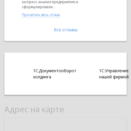
экспресс-анализ предприятия и
й
«Кератон»
сформулировали...
компании, 
Прочитать весь отзыв
Прочитать 
Все отзывы
1С:Документооборот
1С:Управление
холдинга
нашей фирмой
Адрес на карте