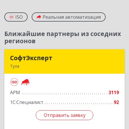
ISO
Реальная автоматизация
Ближайшие партнеры из соседних
регионов
СофтЭксперт
СофтЭксперт
Тула
300013, Тульская обл, Тула г, Болдина ул, дом №
41А, пом.47, оф.1-4
АРМ
3119
Подробнее
1С:Специалист
92
Отправить заявку
Отправить заявку