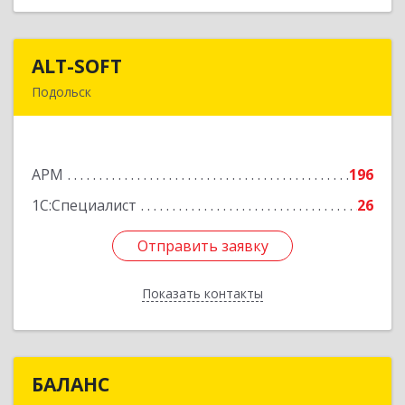
ALT-SOFT
ALT-SOFT
Подольск
142116, Московская обл, Подольск г, Советская
ул, дом № 41/5, оф.17
АРМ
196
Подробнее
1С:Специалист
26
Отправить заявку
Отправить заявку
Показать контакты
Назад
БАЛАНС
БАЛАНС