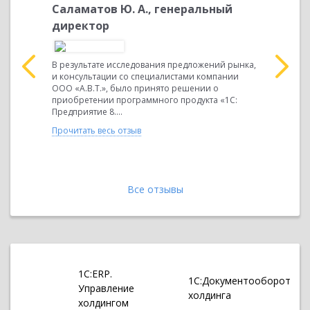
Саламатов Ю. А., генеральный
Мередо
директор
я
Строитель
осуществля
В результате исследования предложений рынка,
Слаженная
и консультации со специалистами компании
специальн
ООО «А.В.Т.», было принято решении о
кого и
внутренний
приобретении программного продукта «1С:
Предприятие 8....
Прочитать 
Прочитать весь отзыв
Все отзывы
1С:ERP.
1С:Документооборот
Управление
холдинга
холдингом