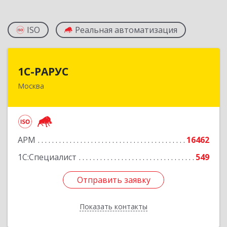
ISO
Реальная автоматизация
1С-РАРУС
1С-РАРУС
Москва
127434, Москва г, Дмитровское ш, дом № 9Б
Подробнее
АРМ
16462
1С:Специалист
549
Отправить заявку
Отправить заявку
Показать контакты
Назад