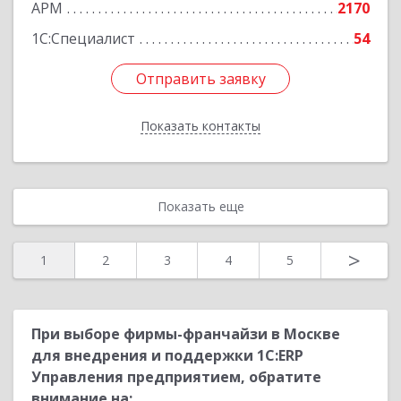
АРМ
2170
1С:Специалист
54
Отправить заявку
Отправить заявку
Показать контакты
Назад
Показать еще
>
1
2
3
4
5
При выборе фирмы-франчайзи в Москве
для внедрения и поддержки 1С:ERP
Управления предприятием, обратите
внимание на: