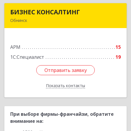
БИЗНЕС КОНСАЛТИНГ
БИЗНЕС КОНСАЛТИНГ
Обнинск
249032, Калужская обл, Обнинск г, Курчатова ул,
дом № 27/2, пом.281
АРМ
15
Подробнее
1С:Специалист
19
Отправить заявку
Отправить заявку
Показать контакты
Назад
При выборе фирмы-франчайзи, обратите
внимание на: