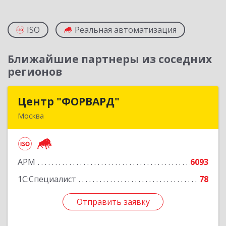
ISO
Реальная автоматизация
Ближайшие партнеры из соседних
регионов
Центр "ФОРВАРД"
Центр "ФОРВАРД"
Москва
123060, Москва г, Маршала Рыбалко ул, дом №
2, корпус 6, оф.1009
АРМ
6093
Подробнее
1С:Специалист
78
Отправить заявку
Отправить заявку