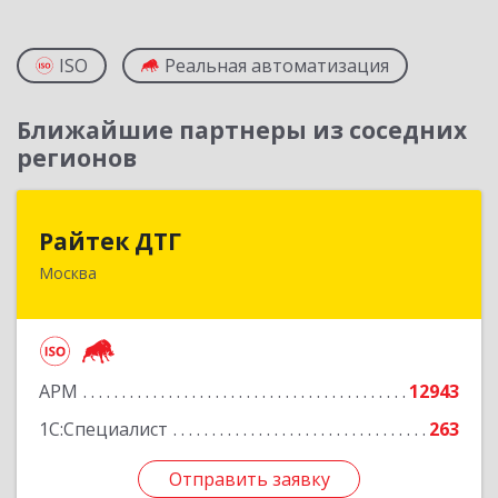
ISO
Реальная автоматизация
Ближайшие партнеры из соседних
регионов
Райтек ДТГ
Райтек ДТГ
Москва
123112, Москва г, вн.тер.г. муниципальный
округ Пресненский, Пресненская наб, дом № 8,
строение 1, пом.625М
Подробнее
АРМ
12943
1С:Специалист
263
Отправить заявку
Отправить заявку