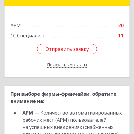
Московский) км, домовладение № 4, строение
5, корпус Е, оф.623Е
Подробнее
АРМ
20
1С:Специалист
11
Отправить заявку
Отправить заявку
Показать контакты
Назад
При выборе фирмы-франчайзи, обратите
внимание на:
АРМ
— Количество автоматизированных
рабочих мест (АРМ) пользователей
на успешных внедрениях (снабженных