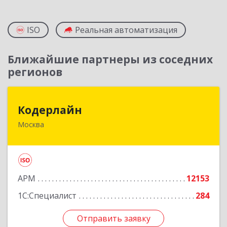
ISO
Реальная автоматизация
Ближайшие партнеры из соседних
регионов
Кодерлайн
Кодерлайн
Москва
107023, Москва г, Семеновская Б. ул, дом № 43,
этаж 3, оф. 301
Подробнее
АРМ
12153
1С:Специалист
284
Отправить заявку
Отправить заявку