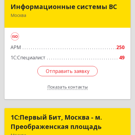
Информационные системы ВС
Информационные системы ВС
Москва
129164, Москва г, Ярославская ул, дом № 8,
корпус 3, оф.208
Подробнее
АРМ
250
1С:Специалист
49
Отправить заявку
Отправить заявку
Показать контакты
Назад
1С:Первый Бит, Москва - м.
1С:Первый Бит, Москва - м.
Преображенская площадь
Преображенская площадь