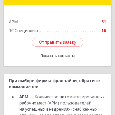
строение 10, этаж 2, пом.VVI, оф.7
Подробнее
АРМ
51
1С:Специалист
16
Отправить заявку
Отправить заявку
Показать контакты
Назад
При выборе фирмы-франчайзи, обратите
внимание на:
АРМ
— Количество автоматизированных
рабочих мест (АРМ) пользователей
на успешных внедрениях (снабженных