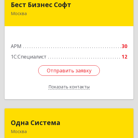
Бест Бизнес Софт
Москва
105187, Москва г, Борисовская ул, дом № 33,
кв.54
Подробнее
АРМ
30
1С:Специалист
12
Отправить заявку
Отправить заявку
Показать контакты
Назад
Одна Система
Одна Система
Москва
129626, Москва г, Мира пр-кт, дом № 102,