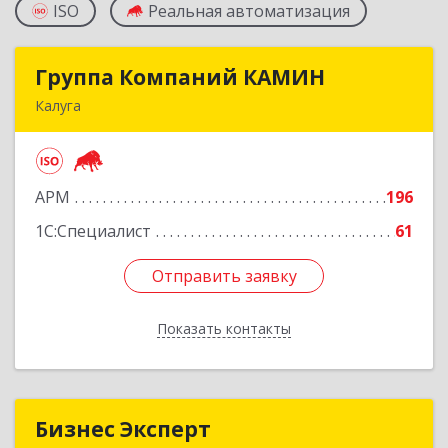
ISO
Реальная автоматизация
Группа Компаний КАМИН
Группа Компаний КАМИН
Калуга
248023, Калужская обл, Калуга г, Теренинский
пер, дом № 6а
АРМ
196
Подробнее
1С:Специалист
61
Отправить заявку
Отправить заявку
Показать контакты
Назад
Бизнес Эксперт
Бизнес Эксперт