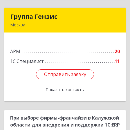
Группа Гензис
Группа Гензис
Москва
108811, Москва г, Киевское шоссе 22-й (п
Московский) км, домовладение № 4, строение
5, корпус Е, оф.623Е
АРМ
20
Подробнее
1С:Специалист
11
Отправить заявку
Отправить заявку
Показать контакты
Назад
При выборе фирмы-франчайзи в Калужской
области для внедрения и поддержки 1С:ERP