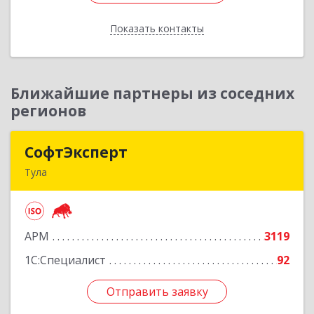
Показать контакты
Назад
Ближайшие партнеры из соседних
регионов
СофтЭксперт
СофтЭксперт
Тула
300013, Тульская обл, Тула г, Болдина ул, дом №
41А, пом.47, оф.1-4
АРМ
3119
Подробнее
1С:Специалист
92
Отправить заявку
Отправить заявку