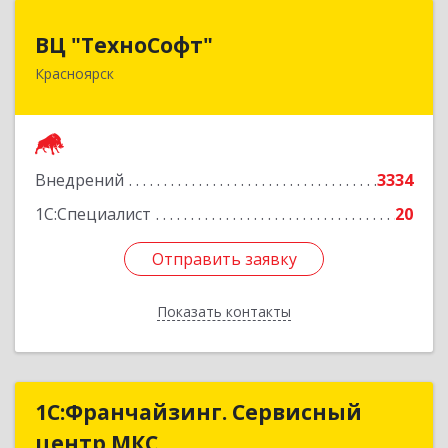
ВЦ "ТехноСофт"
ВЦ "ТехноСофт"
Красноярск
660118, Красноярский край, Красноярск г,
Авиаторов ул, дом № 54
Подробнее
Внедрений
3334
1С:Специалист
20
Отправить заявку
Отправить заявку
Показать контакты
Назад
1С:Франчайзинг. Сервисный
1С:Франчайзинг. Сервисный
центр МКС
центр МКС