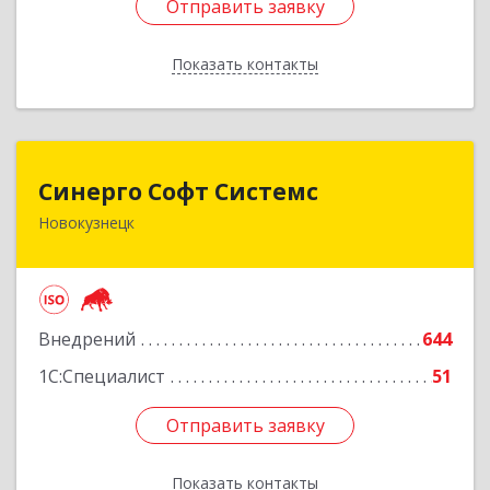
Отправить заявку
Отправить заявку
Показать контакты
Назад
Синерго Софт Системс
Синерго Софт Системс
Новокузнецк
654005, Кемеровская обл, Новокузнецк г,
Строителей пр-кт, дом № 91а
Подробнее
Внедрений
644
1С:Специалист
51
Отправить заявку
Отправить заявку
Показать контакты
Назад