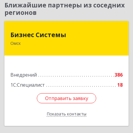
Ближайшие партнеры из соседних
регионов
Бизнес Системы
Бизнес Системы
Омск
644024, Омская обл, Омск г, Т.К.Щербанева ул,
дом № 35, оф.703
Подробнее
Внедрений
386
1С:Специалист
18
Отправить заявку
Отправить заявку
Показать контакты
Назад