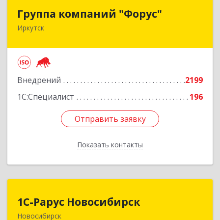
Группа компаний "Форус"
Группа компаний "Форус"
Иркутск
664007, Иркутская обл, Иркутск г, Ямская ул,
дом № 1, корпус 1, оф.1
Подробнее
Внедрений
2199
1С:Специалист
196
Отправить заявку
Отправить заявку
Показать контакты
Назад
1С-Рарус Новосибирск
1С-Рарус Новосибирск
Новосибирск
630015, Новосибирская обл, Новосибирск г,