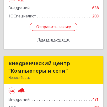
Подробнее
Внедрений
638
1С:Специалист
203
Отправить заявку
Отправить заявку
Показать контакты
Назад
Внедренческий центр
Внедренческий центр
"Компьютеры и сети"
"Компьютеры и сети"
Новосибирск
630075, Новосибирская обл, Новосибирск г,
Залесского, дом № 5/1, оф.711
Внедрений
471
Подробнее