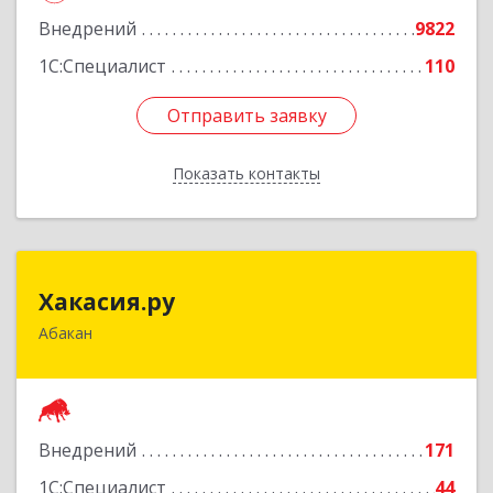
Внедрений
9822
Подробнее
1С:Специалист
110
Отправить заявку
Отправить заявку
Показать контакты
Назад
Хакасия.ру
Хакасия.ру
Абакан
655017, Хакасия Респ, Абакан г, Вяткина ул, дом
№ 9, кв.2
Подробнее
Внедрений
171
1С:Специалист
44