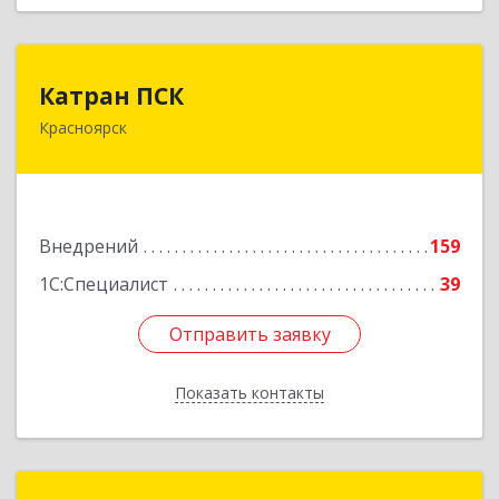
Катран ПСК
Катран ПСК
Красноярск
660022, Красноярский край, Красноярск г,
Партизана Железняка ул, дом № 19г, оф.307
Подробнее
Внедрений
159
1С:Специалист
39
Отправить заявку
Отправить заявку
Показать контакты
Назад