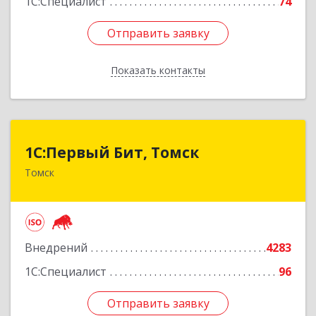
1С:Специалист
74
Отправить заявку
Отправить заявку
Показать контакты
Назад
1С:Первый Бит, Томск
1С:Первый Бит, Томск
Томск
634041, Томская обл, Томск г, Кирова пр-кт,
дом № 51А, оф.508
Подробнее
Внедрений
4283
1С:Специалист
96
Отправить заявку
Отправить заявку