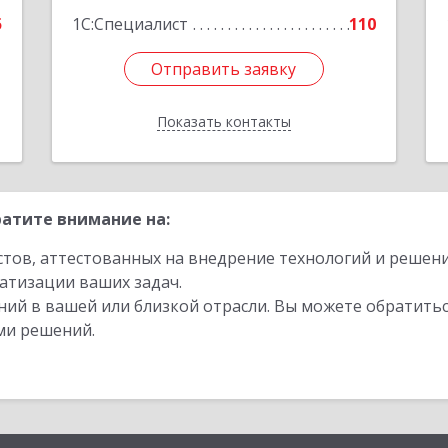
е
Подробнее
5
1С:Специалист
110
Отправить заявку
Отправить заявку
Показать контакты
Назад
атите внимание на:
стов, аттестованных на внедрение технологий и решен
атизации ваших задач.
ий в вашей или близкой отрасли. Вы можете обратитьс
ми решений.