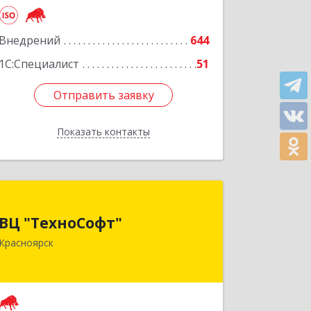
Подробнее
Внедрений
644
1С:Специалист
51
Отправить заявку
Отправить заявку
Показать контакты
Назад
ВЦ "ТехноСофт"
ВЦ "ТехноСофт"
660118, Красноярский край,
Красноярск
Красноярск г, Авиаторов ул, дом № 54
Подробнее