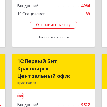
9
Внедрений
4964
9
1С:Специалист
89
Отправить заявку
Отправить заявку
Показать контакты
Назад
.
1С:Первый Бит,
1С:Первый Бит,
С
Красноярск,
Красноярск,
Центральный офис
Центральный офис
й
Красноярск
,
660017, Красноярский край,
№
Красноярск г, Диктатуры
2
пролетариата ул, дом № 32
4
Внедрений
9822