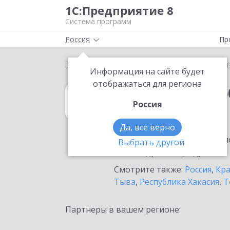
1С:Предприятие 8
Система программ
Россия
Пр
Главная
1С:Документооборот 8
Выбор партнё
Информация на сайте будет
отображаться для региона
1С:Документоо
Россия
в Енисейске
Да, все верно
Ознакомьтесь с информацио
Выбрать другой
или внедрение продукта.
Смотрите также:
Россия
,
Кра
Тыва
,
Республика Хакасия
,
Т
Партнеры в вашем регионе: