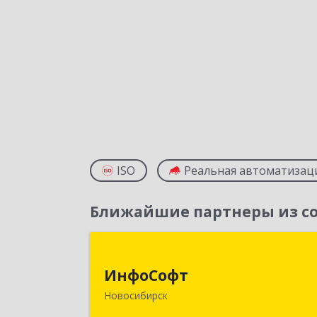
ISO
Реальная автоматизац
Ближайшие партнеры из со
ИнфоСоф
ИнфоСофт
630091, Новосибирская обл
Новосибирск
Новосибирск г, Крылова ул, дом № 3