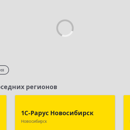
ия
седних регионов
т
1С-Рарус Новосибирск
1С-Рарус Новосибирск
,
630015, Новосибирская обл,
Новосибирск
1
Новосибирск г, Планетная ул, дом №