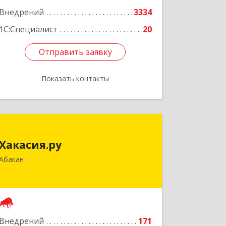
Внедрений
3334
1С:Специалист
20
Отправить заявку
Отправить заявку
Показать контакты
Назад
Хакасия.ру
Хакасия.ру
655017, Хакасия Респ, Абакан г,
Абакан
Вяткина ул, дом № 9, кв.2
Подробнее
Внедрений
171