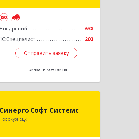
№ 68/1, этаж 4
Подробнее
Внедрений
638
1С:Специалист
203
Отправить заявку
Отправить заявку
Показать контакты
Назад
Синерго Софт Системс
Синерго Софт Системс
654005, Кемеровская обл,
Новокузнецк
Новокузнецк г, Строителей пр-кт,
дом № 91а