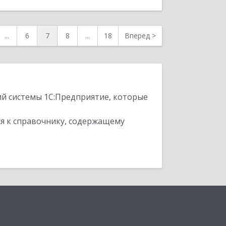
...
6
7
8
...
18
Вперед
>
ий системы 1С:Предприятие, которые
я к справочнику, содержащему