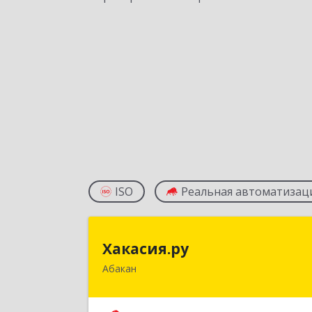
ISO
Реальная автоматизац
Хакасия.р
Хакасия.ру
Абакан
655017, Хакасия Респ, Абакан г
Вяткина ул, дом № 9, кв.