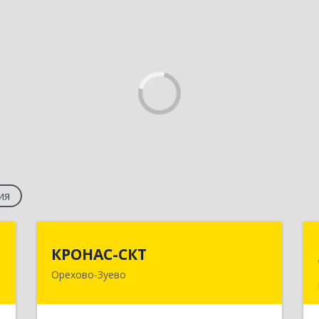
ия
у
КРОНАС-СКТ
КРОНАС-СКТ
Орехово-Зуево
,
142600, Московская обл, Орехово-
2
Зуево г, Бабушкина ул, дом № 2А,
пом.31