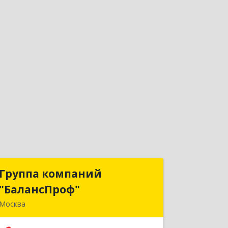
Группа компаний
Группа компаний
"БалансПроф"
"БалансПроф"
Москва
127238, Москва г, Локомотивный
проезд, дом № 21, строение 5, оф.702