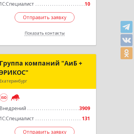
1С:Специалист
10
Отправить заявку
Отправить заявку
Показать контакты
Назад
Группа компаний "АиБ +
Группа компаний "АиБ +
ЭРИКОС"
ЭРИКОС"
Екатеринбург
620075, Свердловская обл,
Екатеринбург г, Луначарского ул, дом
№ 81, оф.1008
Внедрений
3909
Подробнее
1С:Специалист
131
Отправить заявку
Отправить заявку