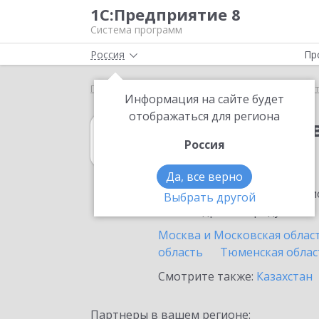
1С:Предприятие 8
Система программ
Россия
Пр
Главная
1С:Вещевое довольствие 8
Выбор пар
Информация на сайте будет
отображаться для региона
1С:Вещевое до
Россия
в России
Да, все верно
Ознакомьтесь с информацио
Выбрать другой
или внедрение продукта.
Москва и Московская облас
область
Тюменская облас
Смотрите также:
Казахстан
Партнеры в вашем регионе: