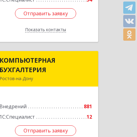
Отправить заявку
Отправить заявку
Показать контакты
Назад
КОМПЬЮТЕРНАЯ
КОМПЬЮТЕРНАЯ
БУХГАЛТЕРИЯ
БУХГАЛТЕРИЯ
Ростов-на-Дону
344002, Ростовская обл, Ростов-на-
Дону г, Социалистическая ул, дом №
107А
Внедрений
881
Подробнее
1С:Специалист
12
Отправить заявку
Отправить заявку