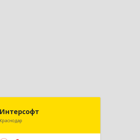
Интерсофт
Интерсофт
Краснодар
350020, Краснодарский край,
Краснодар г, Рашпилевская ул, дом №
179/1, оф.618