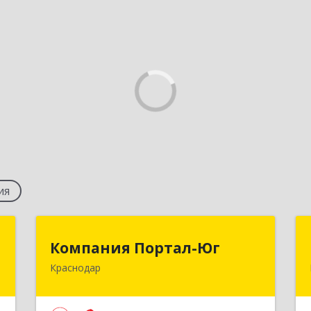
ия
т
Компания Портал-Юг
Компания Портал-Юг
Краснодар
,
350020, Краснодарский край,
7
Краснодар г, Одесская ул, дом № 48,
оф.2,3,6