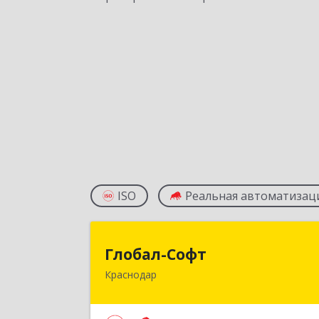
ISO
Реальная автоматизац
Глобал-Соф
Глобал-Софт
Краснодар
350018, Краснодарский край
Краснодар г, Сормовская ул, дом № 