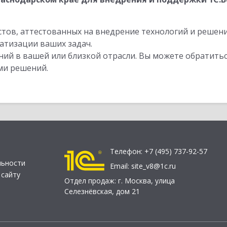
стов, аттестованных на внедрение технологий и решен
атизации ваших задач.
ий в вашей или близкой отрасли. Вы можете обратитьс
ми решений.
Телефон:
+7 (495) 737-92-57
льности
Email:
site_v8@1c.ru
 сайту
Отдел продаж:
г. Москва
,
улица
Селезнёвская, дом 21