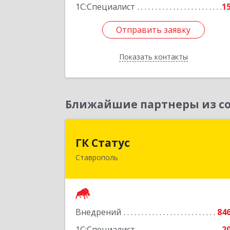
1С:Специалист
1
Отправить заявку
Отправить заявку
Показать контакты
Назад
Ближайшие партнеры из со
ГК Стату
ГК Статус
Ставрополь
355002, Ставропольский край
Ставрополь г, Лермонтова ул, дом 
18
Подробне
Внедрений
84
1С:Специалист
2