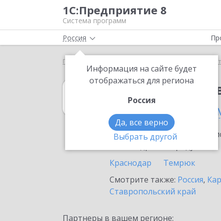
1С:Предприятие 8
Система программ
Россия
Пр
Главная
1С:Вещевое довольствие 8
Выбор пар
Информация на сайте будет
отображаться для региона
1С:Вещевое до
Россия
в Краснодарско
Да, все верно
Ознакомьтесь с информацио
Выбрать другой
или внедрение продукта.
Краснодар
Темрюк
Смотрите также:
Россия
,
Кар
Ставропольский край
Партнеры в вашем регионе: