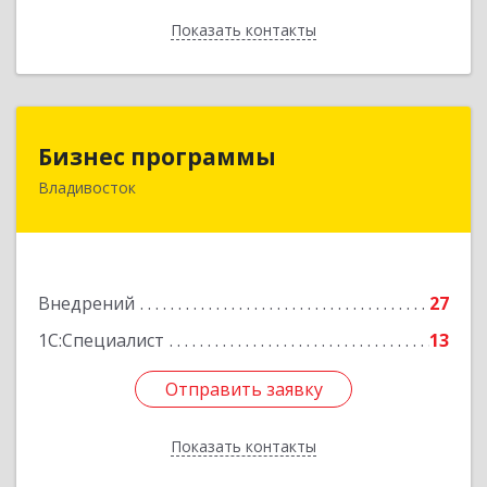
Показать контакты
Назад
Бизнес программы
Бизнес программы
Владивосток
690001, Приморский край, Владивосток г,
Маньчжурская ул, дом № 76
Подробнее
Внедрений
27
1С:Специалист
13
Отправить заявку
Отправить заявку
Показать контакты
Назад