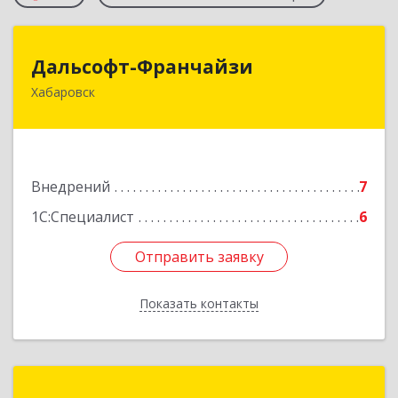
Дальсофт-Франчайзи
Дальсофт-Франчайзи
Хабаровск
680017, Хабаровский край, Хабаровск г,
Постышева ул, дом № 22а, оф.609
Подробнее
Внедрений
7
1С:Специалист
6
Отправить заявку
Отправить заявку
Показать контакты
Назад
1С:Франчайзи Бухгалтер