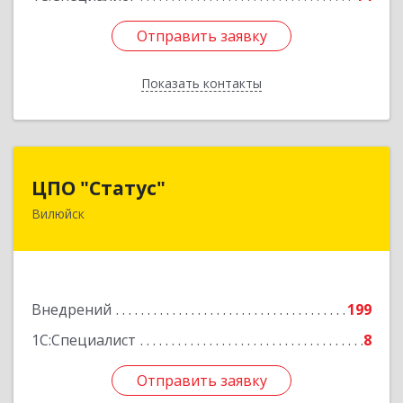
Отправить заявку
Отправить заявку
Показать контакты
Назад
ЦПО "Статус"
ЦПО "Статус"
Вилюйск
677000, Саха /Якутия/ Респ, Якутск г, Ленина пр-
кт, дом № 1, оф.427
Подробнее
Внедрений
199
1С:Специалист
8
Отправить заявку
Отправить заявку