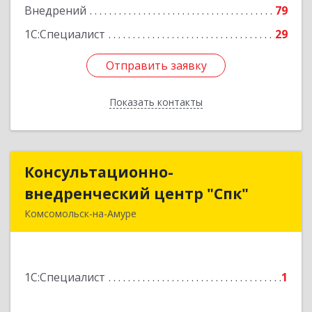
Внедрений
79
1С:Специалист
29
Отправить заявку
Отправить заявку
Показать контакты
Назад
Консультационно-
Консультационно-
внедренческий центр "Спк"
внедренческий центр "Спк"
Комсомольск-на-Амуре
681013, Хабаровский край, Комсомольск-на-
Амуре г, Димитрова, дом № 5, кв.302
1С:Специалист
1
Подробнее