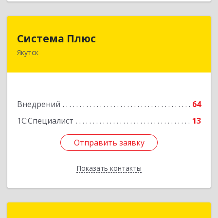
Система Плюс
Система Плюс
Якутск
677000, Саха /Якутия/ Респ, Якутск г, Пояркова
ул, дом № 18, оф.211
Подробнее
Внедрений
64
1С:Специалист
13
Отправить заявку
Отправить заявку
Показать контакты
Назад
Модус