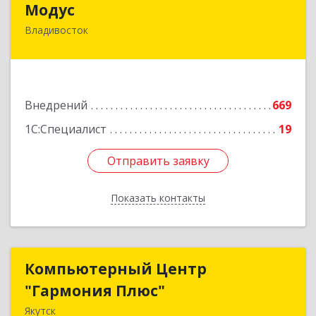
Модус
Владивосток
690034, Приморский край, Владивосток г,
Фадеева ул, дом № 10, каб.308
Подробнее
Внедрений
669
1С:Специалист
19
Отправить заявку
Отправить заявку
Показать контакты
Назад
Компьютерный Центр
Компьютерный Центр
"Гармония Плюс"
"Гармония Плюс"
Якутск