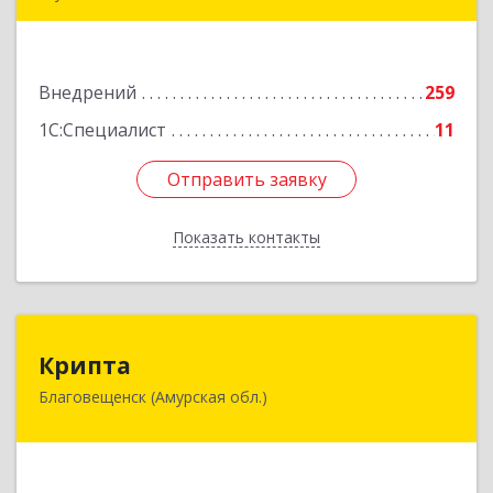
677000, Саха /Якутия/ Респ, г.о.город Якутск,
Якутск г, Дзержинского ул, дом № 27, корпус 1,
пом.16H
Внедрений
259
Подробнее
1С:Специалист
11
Отправить заявку
Отправить заявку
Показать контакты
Назад
Крипта
Крипта
Благовещенск (Амурская обл.)
675000, Амурская обл, Благовещенск г,
Амурская ул, дом № 236, оф.7-8
Подробнее