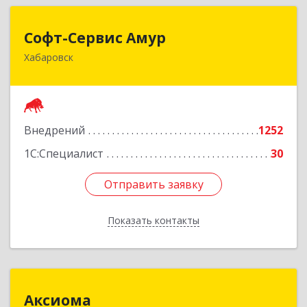
Софт-Сервис Амур
Софт-Сервис Амур
Хабаровск
680000, Хабаровский край, Хабаровск г,
Муравьева-Амурского ул., дом № 4, оф.19
Подробнее
Внедрений
1252
1С:Специалист
30
Отправить заявку
Отправить заявку
Показать контакты
Назад
Аксиома
Аксиома