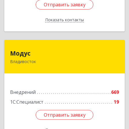
Отправить заявку
Отправить заявку
Показать контакты
Назад
Модус
Модус
Владивосток
690034, Приморский край, Владивосток г,
Фадеева ул, дом № 10, каб.308
Подробнее
Внедрений
669
1С:Специалист
19
Отправить заявку
Отправить заявку