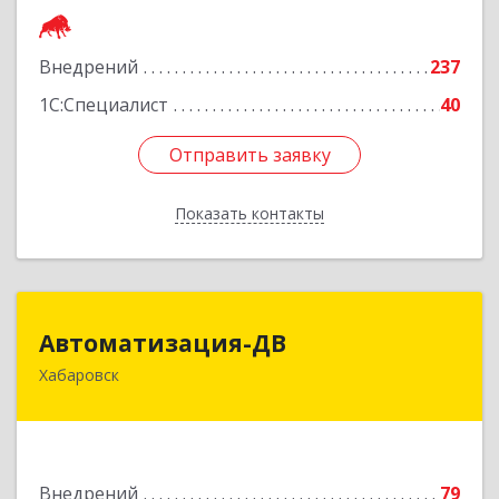
Подробнее
Внедрений
237
1С:Специалист
40
Отправить заявку
Отправить заявку
Показать контакты
Назад
Автоматизация-ДВ
Автоматизация-ДВ
Хабаровск
680013, Хабаровский край, Хабаровск г,
Шабадина ул, дом № 19а, оф.200
Подробнее
Внедрений
79