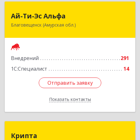
Ай-Ти-Эс Альфа
Ай-Ти-Эс Альфа
Благовещенск (Амурская обл.)
675000, Амурская обл, Благовещенск г, Зейская
ул, дом № 134, оф.515
Подробнее
Внедрений
291
1С:Специалист
14
Отправить заявку
Отправить заявку
Показать контакты
Назад
Крипта
Крипта