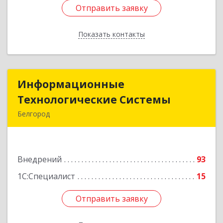
Отправить заявку
Отправить заявку
Показать контакты
Назад
Информационные
Информационные
Технологические Системы
Технологические Системы
Белгород
308014, Белгородская обл, Белгород г, Садовая
ул, дом № 2А
Внедрений
93
Подробнее
1С:Специалист
15
Отправить заявку
Отправить заявку