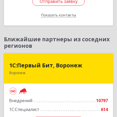
Отправить заявку
Отправить заявку
Показать контакты
Назад
Ближайшие партнеры из соседних
регионов
1С:Первый Бит, Воронеж
1С:Первый Бит, Воронеж
Воронеж
394006, Воронежская обл, Воронеж г, 20-летия
Октября ул, дом № 119, оф.711
Подробнее
Внедрений
10797
1С:Специалист
614