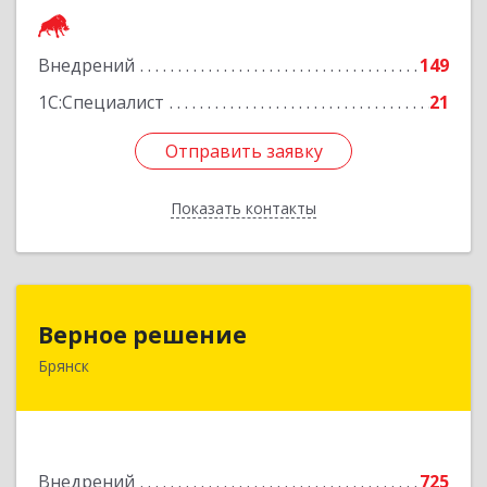
Подробнее
Внедрений
149
1С:Специалист
21
Отправить заявку
Отправить заявку
Показать контакты
Назад
Верное решение
Верное решение
Брянск
241035, Брянская обл, Брянск г, Ульянова ул,
дом № 4, оф.307
Подробнее
Внедрений
725