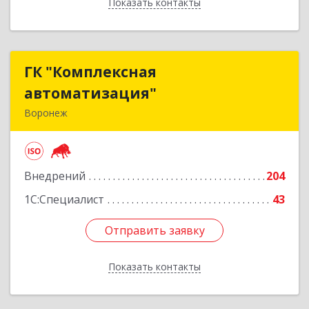
Показать контакты
Назад
ГК "Комплексная
ГК "Комплексная
автоматизация"
автоматизация"
Воронеж
394018, Воронежская обл, Воронеж г,
Платонова ул, дом № 19, пом.14
Внедрений
204
Подробнее
1С:Специалист
43
Отправить заявку
Отправить заявку
Показать контакты
Назад