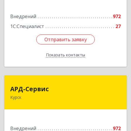
Подробнее
Внедрений
972
1С:Специалист
27
Отправить заявку
Отправить заявку
Показать контакты
Назад
АРД-Сервис
АРД-Сервис
Курск
305035, Курская обл, Курск г, Овечкина ул, дом
№ 10, оф.1
Подробнее
Внедрений
972