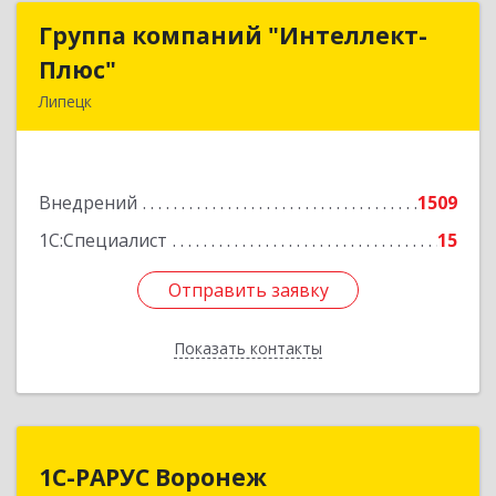
Группа компаний "Интеллект-
Группа компаний "Интеллект-
Плюс"
Плюс"
Липецк
398024, Липецкая обл, Липецк г, Победы пл,
дом № 8, 306
Внедрений
1509
Подробнее
1С:Специалист
15
Отправить заявку
Отправить заявку
Показать контакты
Назад
1С-РАРУС Воронеж
1С-РАРУС Воронеж