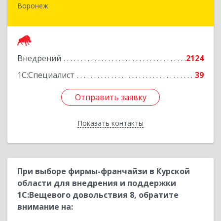
Воронеж
394016, Воронежская обл, Воронеж г,
Московский пр-кт, дом № 53, оф.303 (этаж 3)
Подробнее
Внедрений
2124
1С:Специалист
39
Отправить заявку
Отправить заявку
Показать контакты
Назад
При выборе фирмы-франчайзи в Курской
области для внедрения и поддержки
1С:Вещевого довольствия 8, обратите
внимание на: