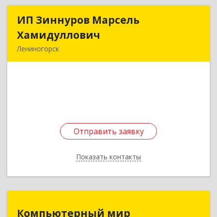
ИП Зиннуров Марсель
ИП Зиннуров Марсель
Хамидуллович
Хамидуллович
Лениногорск
423250, Татарстан Респ, Лениногорский р-н,
Лениногорск г, Халиуллина ул, дом № 79
Подробнее
Отправить заявку
Отправить заявку
Показать контакты
Назад
Компьютерный мир
Компьютерный мир