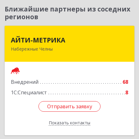
Ближайшие партнеры из соседних
регионов
АЙТИ-МЕТРИКА
АЙТИ-МЕТРИКА
Набережные Челны
423824, Татарстан Респ (Татарстан),
Набережные Челны г, Машиностроительная
ул, Здание № 91, Блок В, оф.В206
Подробнее
Внедрений
68
1С:Специалист
8
Отправить заявку
Отправить заявку
Показать контакты
Назад