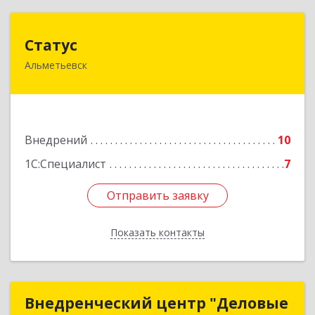
Статус
Статус
Альметьевск
423450, Татарстан Респ, Альметьевск г, Мира
ул, дом № 10
Подробнее
Внедрений
10
1С:Специалист
7
Отправить заявку
Отправить заявку
Показать контакты
Назад
Внедренческий центр "Деловые
Внедренческий центр "Деловые