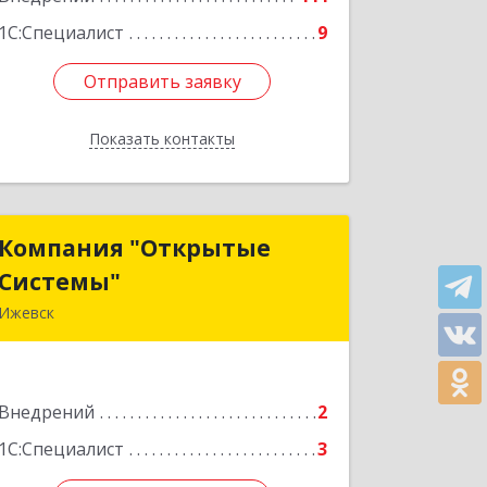
1С:Специалист
9
Отправить заявку
Отправить заявку
Показать контакты
Назад
Компания "Открытые
Компания "Открытые
Системы"
Системы"
Ижевск
426049, Удмуртская Респ, Ижевск г,
Динамовская ул, дом № 128, кв.87
Внедрений
2
Подробнее
1С:Специалист
3