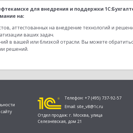
ефтекамске для внедрения и поддержки 1С:Бухгал
мание на:
стов, аттестованных на внедрение технологий и решен
атизации ваших задач.
ий в вашей или близкой отрасли. Вы можете обратитьс
ми решений.
Телефон:
+7 (495) 737-92-57
льности
Email:
site_v8@1c.ru
 сайту
Отдел продаж:
г. Москва
,
улица
Селезнёвская, дом 21