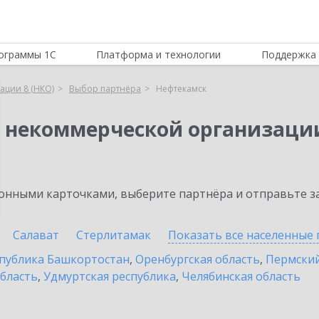
ограммы 1С
Платформа и технологии
Поддержка 
ации 8 (НКО)
Выбор партнёра
Нефтекамск
я некоммерческой организации
нными карточками, выберите партнёра и отправьте за
Салават
Стерлитамак
Показать все населенные
публика Башкортостан
,
Оренбургская область
,
Пермский
бласть
,
Удмуртская республика
,
Челябинская область