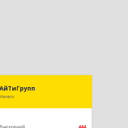
АйТиГрупп
АйТиГрупп
Ижевск
426000, Удмуртская Респ, Ижевск г,
Чугуевского ул, дом № 9, кв.10
Подробнее
Внедрений
444