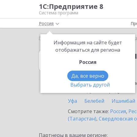
1С:Предприятие 8
Система программ
Россия
Пр
Главная
1С:Бухгалтерия некоммерческой организ
Информация на сайте будет
отображаться для региона
1С:Бухгалтери
Россия
в Нефтекамске
Да, все верно
Ознакомьтесь с информацио
Выбрать другой
или внедрение продукта.
Уфа
Белебей
Ишимбай
Смотрите также:
Россия
,
Рес
(Татарстан)
,
Свердловская о
Партнеры в вашем регионе: