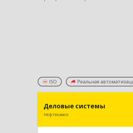
ISO
Реальная автоматизац
Деловые систем
Деловые системы
Нефтекамск
452689, Башкортостан Респ
Нефтекамск г, Ленина ул, дом № 47В
пом.