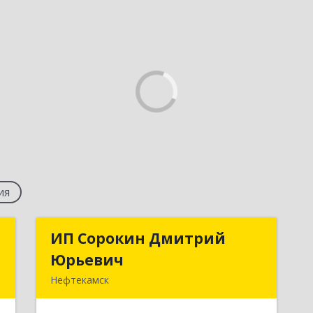
ия
ы
ИП Сорокин Дмитрий
ИП Сорокин Дмитрий
Юрьевич
Юрьевич
,
Нефтекамск
,
452684, Башкортостан Респ,
3
Нефтекамск г, Дорожная ул, дом № 23,