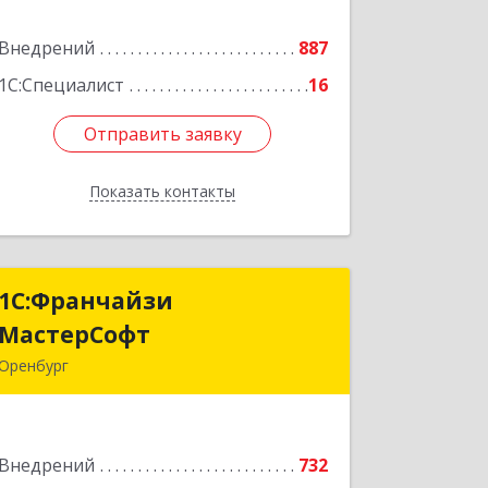
Подробнее
Внедрений
887
1С:Специалист
16
Отправить заявку
Отправить заявку
Показать контакты
Назад
1С:Франчайзи
1С:Франчайзи
МастерСофт
МастерСофт
Оренбург
460052, Оренбургская обл, Оренбург г,
Монтажников ул, дом № 26/2
Внедрений
732
Подробнее