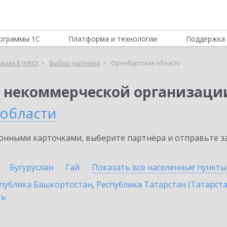
ограммы 1С
Платформа и технологии
Поддержка 
ации 8 (НКО)
Выбор партнёра
Оренбургская область
я некоммерческой организации
 области
нными карточками, выберите партнёра и отправьте за
Бугуруслан
Гай
Показать все населенные
пункты
публика Башкортостан
,
Республика Татарстан (Татарста
ть