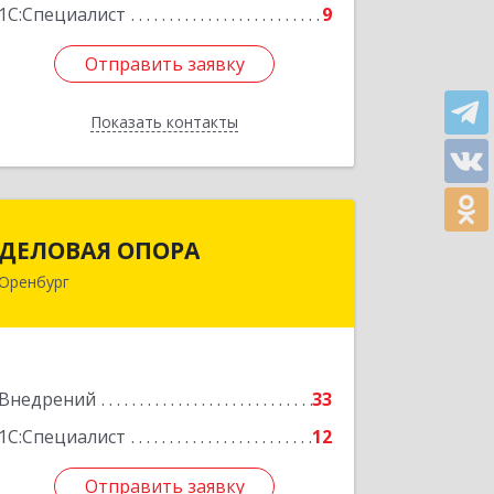
1С:Специалист
9
Отправить заявку
Отправить заявку
Показать контакты
Назад
ДЕЛОВАЯ ОПОРА
ДЕЛОВАЯ ОПОРА
Оренбург
460048, Оренбургская обл, Оренбург г,
Монтажников ул, дом № 30/1
Подробнее
Внедрений
33
1С:Специалист
12
Отправить заявку
Отправить заявку