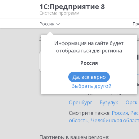
1С:Предприятие 8
Система программ
Россия
Пр
Главная
1С:Бухгалтерия некоммерческой организ
Информация на сайте будет
отображаться для региона
1С:Бухгалтери
Россия
в Оренбургской
Да, все верно
Ознакомьтесь с информацио
Выбрать другой
или внедрение продукта.
Оренбург
Бузулук
Орск
Смотрите также:
Россия
,
Рес
область
,
Челябинская облас
Партнеры в вашем регионе: