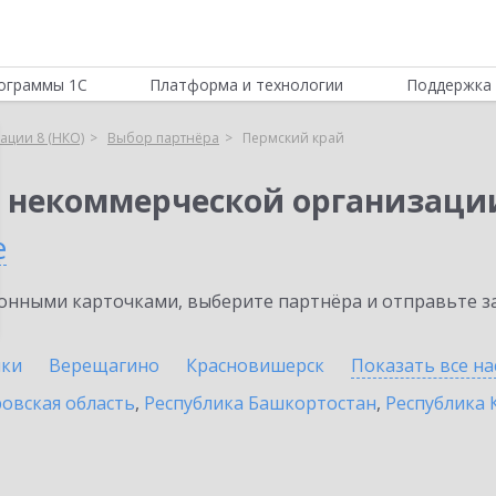
ограммы 1С
Платформа и технологии
Поддержка 
ации 8 (НКО)
Выбор партнёра
Пермский край
я некоммерческой организации
е
нными карточками, выберите партнёра и отправьте за
ики
Верещагино
Красновишерск
Показать все н
овская область
,
Республика Башкортостан
,
Республика 