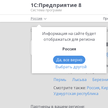
1С:Предприятие 8
Система программ
Россия
Пр
Главная
1С:Бухгалтерия некоммерческой организ
Информация на сайте будет
отображаться для региона
1С:Бухгалтери
Россия
в Пермском кра
Да, все верно
Ознакомьтесь с информацио
Выбрать другой
или внедрение продукта.
Пермь
Лысьва
Березн
Смотрите также:
Россия
,
Кир
Удмуртская республика
Партнеры в вашем регионе: