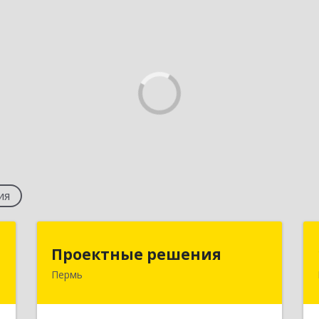
ия
й
Проектные решения
Проектные решения
"
Пермь
614087, Пермский край, Пермь г,
Малкова ул, дом № 28, пом.1
,
2