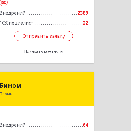
Подробнее
Внедрений
2389
1С:Специалист
22
Отправить заявку
Отправить заявку
Показать контакты
Назад
Бином
Бином
Пермь
614000, Пермский край, Пермь г,
Куйбышева ул, дом № 2, оф.23
Подробнее
Внедрений
64