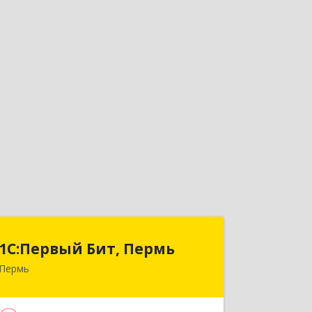
1С:Первый Бит, Пермь
1С:Первый Бит, Пермь
Пермь
614010, Пермский край, Пермь г,
Куйбышева ул, дом № 95Б, оф.1303