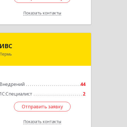
Показать контакты
Назад
ИВС
ИВС
Пермь
614007, Пермский край, Пермь г,
Тимирязева ул, дом № 24, пом.6
Подробнее
Внедрений
44
1С:Специалист
2
Отправить заявку
Отправить заявку
Показать контакты
Назад