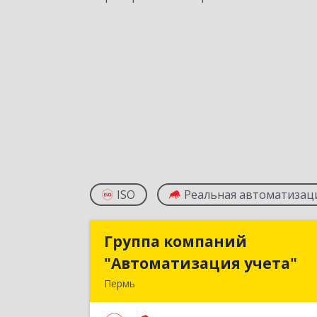
ISO
Реальная автоматизац
Группа компаний
Группа компани
"Автоматизация учета"
"Автоматизация учета
Пермь
614015, Пермский край, Пермь г
Куйбышева ул, дом № 