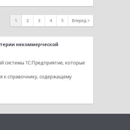
1
2
3
4
5
Вперед
>
лтерии некоммерческой
ий системы 1С:Предприятие, которые
я к справочнику, содержащему