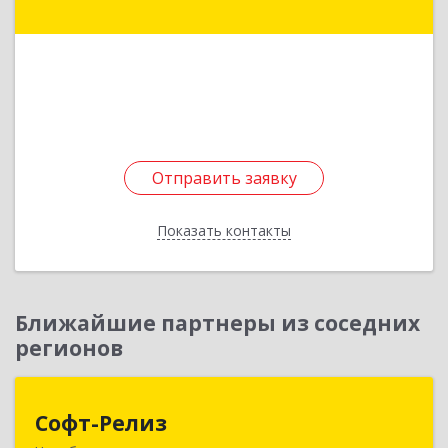
дом № 43, кв.184
Подробнее
Отправить заявку
Отправить заявку
Показать контакты
Назад
Ближайшие партнеры из соседних
регионов
Софт-Релиз
Софт-Релиз