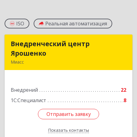
ISO
Реальная автоматизация
Внедренческий центр
Внедренческий центр
Ярошенко
Ярошенко
Миасс
456300, Челябинская обл, Миасс г, Романенко
ул, дом № 97
Внедрений
22
Подробнее
1С:Специалист
8
Отправить заявку
Отправить заявку
Показать контакты
Назад