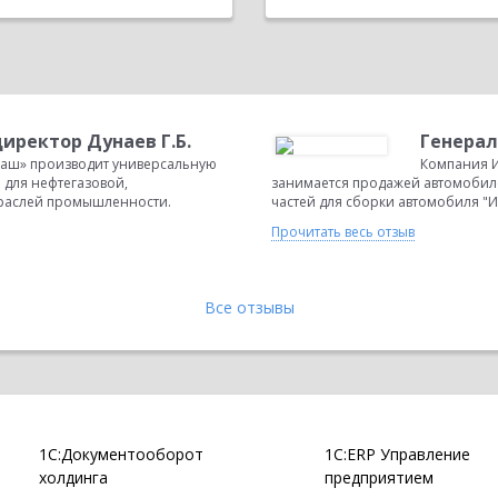
иректор Дунаев Г.Б.
Генерал
аш» производит универсальную
Компания И
 для нефтегазовой,
занимается продажей автомобиле
отраслей промышленности.
частей для сборки автомобиля "Ив
Прочитать весь отзыв
Все отзывы
1С:Документооборот
1С:ERP Управление
холдинга
предприятием