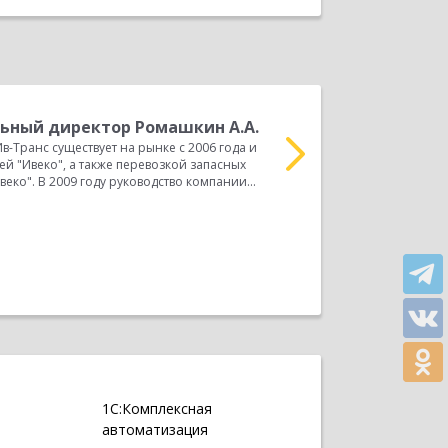
ьный директор Ромашкин А.А.
д
в-Транс существует на рынке с 2006 года и
А
й "Ивеко", а также перевозкой запасных
Нашей компанией был п
еко". В 2009 году руководство компании...
8», который дает возмо
учета, упорядочивания у
Прочитать весь отзыв
1С:Комплексная
автоматизация