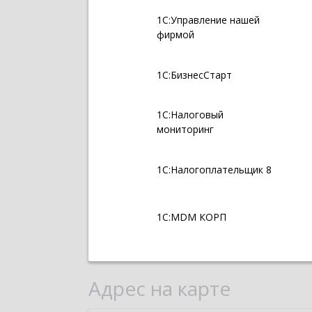
1С:Управление нашей
фирмой
1С:БизнесСтарт
1С:Налоговый
мониторинг
1С:Налогоплательщик 8
1С:MDM КОРП
Адрес на карте