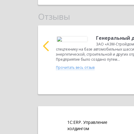
Отзывы
альный директор.
Генеральный д
ения «1С:Управление
ЗАО «АЗМ-Стройдом
 ЗАО
спецтехнику на базе автомобильных шасси
 системе
энергетической, строительной и других 
Предприятие было создано путем...
Прочитать весь отзыв
1С:ERP. Управление
холдингом