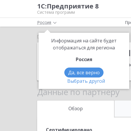
1С:Предприятие 8
Система программ
Россия
Пр
Главная
Внедренческий центр Ярошенко
Информация на сайте будет
Внедренчески
отображаться для региона
Россия
Адрес:
456300, Челябинская обл, Миа
Телефон:
(3513) 57-0106
Да, все верно
Выбрать другой
Данные по партнеру
Обзор
Сертифицировано