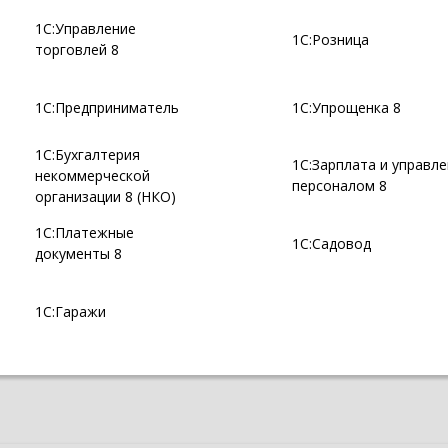
1С:Управление
1С:Розница
торговлей 8
1С:Предприниматель
1С:Упрощенка 8
1С:Бухгалтерия
1С:Зарплата и управл
некоммерческой
персоналом 8
организации 8 (НКО)
1С:Платежные
1С:Садовод
документы 8
1С:Гаражи