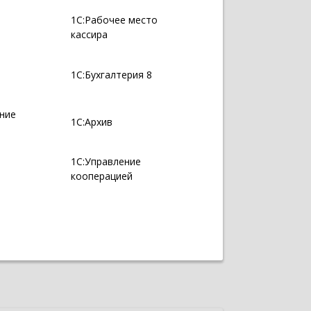
1С:Рабочее место
кассира
1С:Бухгалтерия 8
ение
1С:Архив
1С:Управление
кооперацией