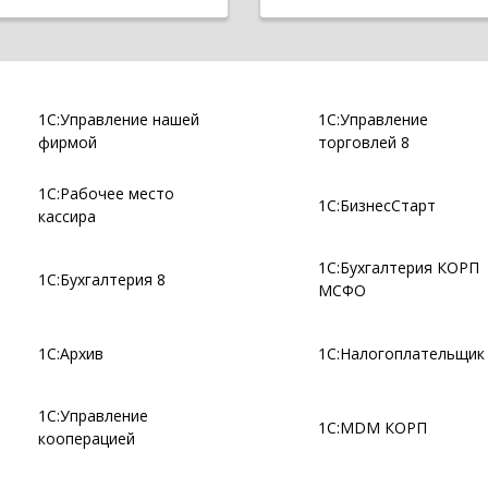
1С:Управление нашей
1С:Управление
фирмой
торговлей 8
1С:Рабочее место
1С:БизнесСтарт
кассира
1С:Бухгалтерия КОРП
1С:Бухгалтерия 8
МСФО
1С:Архив
1С:Налогоплательщик
1С:Управление
1С:MDM КОРП
кооперацией