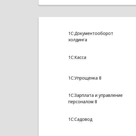
1С:Документооборот
холдинга
1С:Касса
1С:Упрощенка 8
1С:Зарплата и управление
персоналом 8
1С:Садовод