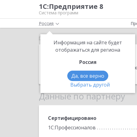
1С:Предприятие 8
Система программ
Россия
Пр
Главная
ПАПИЛОН
Информация на сайте будет
ПАПИЛОН
отображаться для региона
Россия
Адрес:
456910, Челябинская обл, Сат
Телефон:
+7 (351) 904-0009
Да, все верно
Выбрать другой
Данные по партнеру
Сертифицировано
1С:Профессионалов