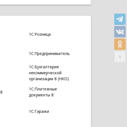
1С:Розница
1С:Предприниматель
1
1С:Бухгалтерия
некоммерческой
организации 8 (НКО)
1С:Платежные
 8
документы 8
1С:Гаражи