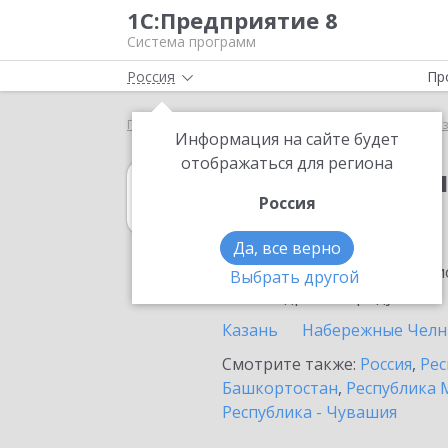
1С:Предприятие 8
Система программ
Россия
Пр
Главная
1С:Бухгалтерия некоммерческой организ
Информация на сайте будет
отображаться для региона
1С:Бухгалтери
Россия
в Альметьевске
Да, все верно
Ознакомьтесь с информацио
Выбрать другой
или внедрение продукта.
Казань
Набережные Чел
Смотрите также:
Россия
,
Рес
Башкортостан
,
Республика 
Республика - Чувашия