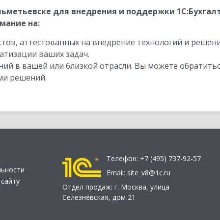
льметьевске для внедрения и поддержки 1С:Бухга
мание на:
стов, аттестованных на внедрение технологий и решен
атизации ваших задач.
ий в вашей или близкой отрасли. Вы можете обратитьс
ми решений.
Телефон:
+7 (495) 737-92-57
льности
Email:
site_v8@1c.ru
 сайту
Отдел продаж:
г. Москва
,
улица
Селезнёвская, дом 21