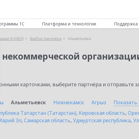
ограммы 1С
Платформа и технологии
Поддержка 
ации 8 (НКО)
Выбор партнёра
Альметьевск
я некоммерческой организации
нными карточками, выберите партнёра и отправьте за
ны
Альметьевск
Нижнекамск
Агрыз
Показать 
публика Татарстан (Татарстан)
,
Кировская область
,
Орен
Марий Эл
,
Самарская область
,
Удмуртская республика
,
Ул