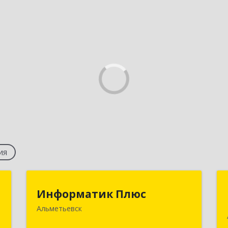
ия
с
Информатик Плюс
Информатик Плюс
Альметьевск
к
423458, Татарстан Респ,
0
Альметьевский р-н, Альметьевск г,