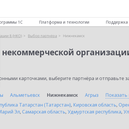
ограммы 1С
Платформа и технологии
Поддержка 
ации 8 (НКО)
Выбор партнёра
Нижнекамск
я некоммерческой организации
нными карточками, выберите партнёра и отправьте за
ны
Альметьевск
Нижнекамск
Агрыз
Показать 
публика Татарстан (Татарстан)
,
Кировская область
,
Орен
Марий Эл
,
Самарская область
,
Удмуртская республика
,
Ул