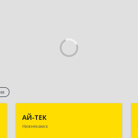
ия
К
АЙ-ТЕК
АЙ-ТЕК
Нижнекамск
,
423570, Татарстан Респ,
,
Нижнекамский р-н, Нижнекамск г,