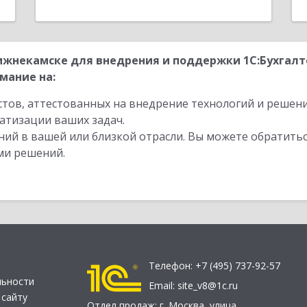
ижнекамске для внедрения и поддержки 1С:Бухгал
мание на:
стов, аттестованных на внедрение технологий и решен
атизации ваших задач.
ий в вашей или близкой отрасли. Вы можете обратитьс
ми решений.
Телефон:
+7 (495) 737-92-57
льности
Email:
site_v8@1c.ru
 сайту
Отдел продаж:
г. Москва
,
улица