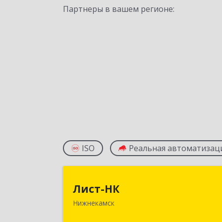
Партнеры в вашем регионе:
ISO
Реальная автоматизац
Лист-Н
Лист-НК
Нижнекамск
423585, Татарстан Респ
Нижнекамский р-н, Нижнекамск г