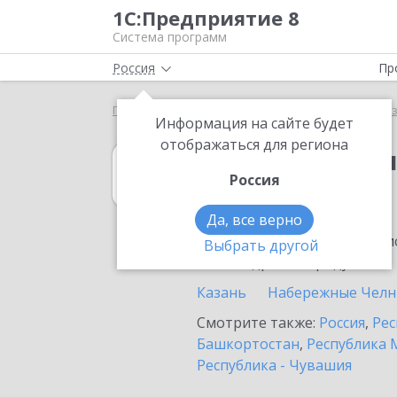
1С:Предприятие 8
Система программ
Россия
Пр
Главная
1С:Бухгалтерия некоммерческой организ
Информация на сайте будет
отображаться для региона
1С:Бухгалтери
Россия
в Нижнекамске
Да, все верно
Ознакомьтесь с информацио
Выбрать другой
или внедрение продукта.
Казань
Набережные Чел
Смотрите также:
Россия
,
Рес
Башкортостан
,
Республика 
Республика - Чувашия