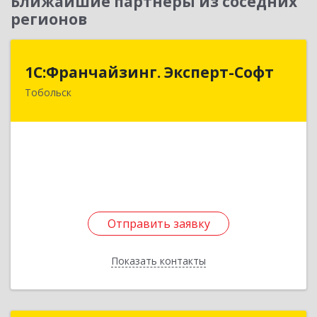
Ближайшие партнеры из соседних
регионов
1С:Франчайзинг. Эксперт-Софт
1С:Франчайзинг. Эксперт-Софт
Тобольск
626150, Тюменская обл, Тобольск г, 7-й мкр,
дом № 39, пом.8
Подробнее
Отправить заявку
Отправить заявку
Показать контакты
Назад