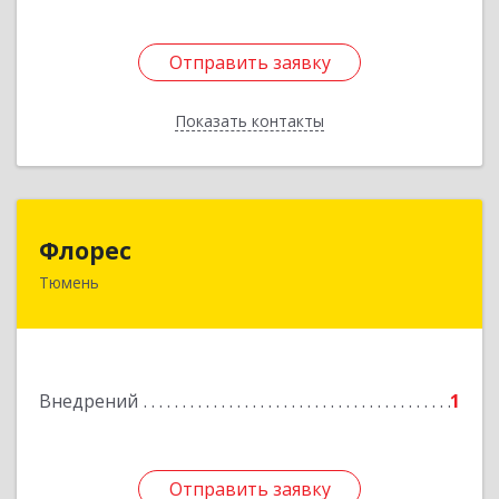
Отправить заявку
Отправить заявку
Показать контакты
Назад
Флорес
Флорес
Тюмень
625007, Тюменская обл, Тюмень г,
Энергостроителей ул, дом № 22, кв.146
Подробнее
Внедрений
1
Отправить заявку
Отправить заявку