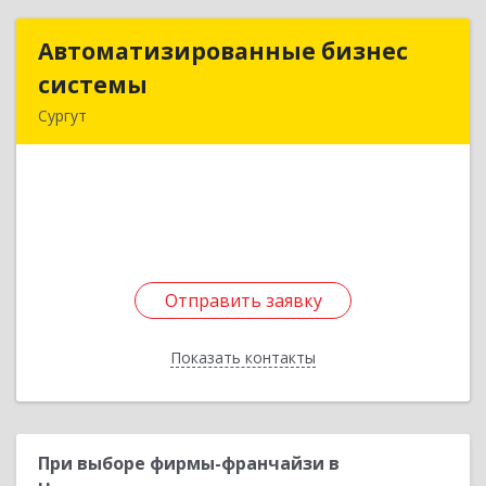
Автоматизированные бизнес
Автоматизированные бизнес
системы
системы
Сургут
628403, Ханты-Мансийский Автономный округ
- Югра АО, Сургут г, 30 лет Победы ул, дом № 27
Подробнее
Отправить заявку
Отправить заявку
Показать контакты
Назад
При выборе фирмы-франчайзи в