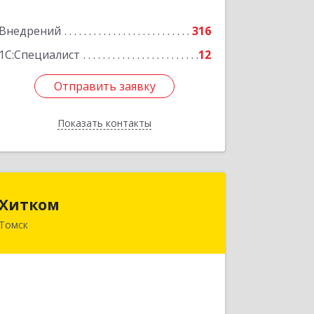
Внедрений
316
Подробнее
1С:Специалист
12
Отправить заявку
Отправить заявку
Показать контакты
Назад
Хитком
Хитком
Томск
634006, Томская обл, Томск г,
Пушкина ул, дом № 63, строение 4
Подробнее