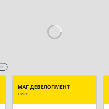
ия
к
МАГ ДЕВЕЛОПМЕНТ
МАГ ДЕВЕЛОПМЕНТ
Томск
а
634057, Томская обл, Томск г, Мира
8
пр-кт, дом № 20