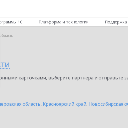
ограммы 1С
Платформа и технологии
Поддержка 
область
сти
нными карточками, выберите партнёра и отправьте за
еровская область
,
Красноярский край
,
Новосибирская о