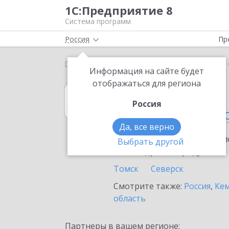
1С:Предприятие 8
Система программ
Россия
Пр
Главная
1С:Архив
Выбор партнёра
Томская 
Информация на сайте будет
отображаться для региона
1С:Архив
Россия
в Томской обла
Да, все верно
Ознакомьтесь с информацио
Выбрать другой
или внедрение продукта.
Томск
Северск
Смотрите также:
Россия
,
Кем
область
Партнеры в вашем регионе: