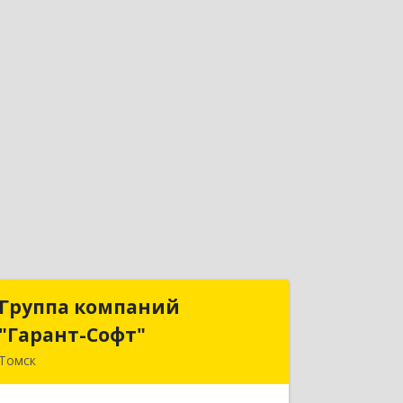
Группа компаний
Группа компаний
"Гарант-Софт"
"Гарант-Софт"
Томск
634000, Томская обл, Томск г, Ленина
пр-кт, дом № 200