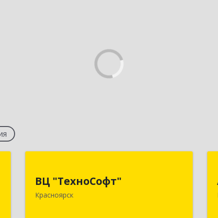
ия
,
ВЦ "ТехноСофт"
,
ВЦ "ТехноСофт"
660118, Красноярский край,
с
Красноярск
Красноярск г, Авиаторов ул, дом № 54