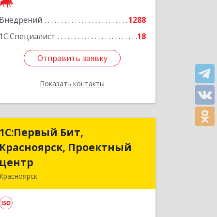
Подробнее
Внедрений
1288
1С:Специалист
18
Отправить заявку
Отправить заявку
Показать контакты
Назад
1С:Первый Бит,
1С:Первый Бит,
Красноярск, Проектный
Красноярск, Проектный
центр
центр
Красноярск
660001, Красноярский край,
Красноярск г, Ладо Кецховели ул, дом
№ 22А, оф.11-02