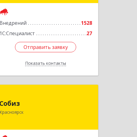
Подробнее
Внедрений
1528
1С:Специалист
27
Отправить заявку
Отправить заявку
Показать контакты
Назад
Собиз
Собиз
660001, Красноярский край,
Красноярск
Красноярск г, Ладо Кецховели ул, дом
№ 22А, оф.615