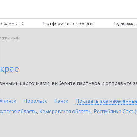
ограммы 1С
Платформа и технологии
Поддержка 
рский край
 крае
нными карточками, выберите партнёра и отправьте за
Ачинск
Норильск
Канск
Показать все населенны
утская область
,
Кемеровская область
,
Республика Саха (