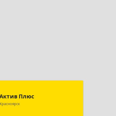
Актив Плюс
Актив Плюс
660017, Красноярский край,
Красноярск
Красноярск г, Обороны ул, дом № 3,
оф.220