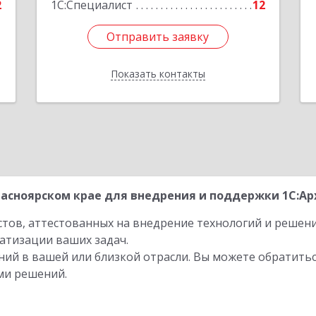
2
1С:Специалист
12
Отправить заявку
Отправить заявку
Показать контакты
Назад
асноярском крае для внедрения и поддержки 1С:Арх
стов, аттестованных на внедрение технологий и решен
атизации ваших задач.
ий в вашей или близкой отрасли. Вы можете обратитьс
ми решений.