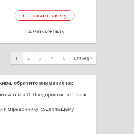
Отправить заявку
Отправить заявку
Показать контакты
Назад
1
2
3
4
5
Вперед
>
ива, обратите внимание на:
ий системы 1С:Предприятие, которые
я к справочнику, содержащему