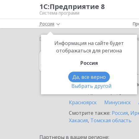
1С:Предприятие 8
Система программ
Россия
Пр
Главная
1С:Архив
Выбор партнёра
Красноя
Информация на сайте будет
отображаться для региона
1С:Архив
Россия
в Красноярском
Да, все верно
Ознакомьтесь с информацио
Выбрать другой
или внедрение продукта.
Красноярск
Минусинск
Смотрите также:
Россия
,
Ирк
Хакасия
,
Томская область
Партнеры в вашем регионе: