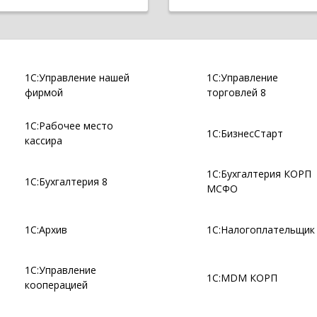
1С:Управление нашей
1С:Управление
фирмой
торговлей 8
1С:Рабочее место
1С:БизнесСтарт
кассира
1С:Бухгалтерия КОРП
1С:Бухгалтерия 8
МСФО
1С:Архив
1С:Налогоплательщик
1С:Управление
1С:MDM КОРП
кооперацией