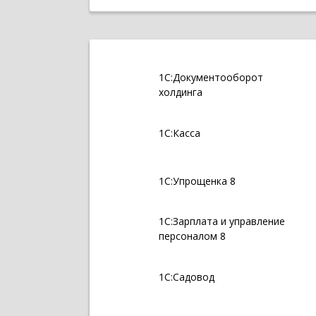
1С:Документооборот
холдинга
1С:Касса
1С:Упрощенка 8
1С:Зарплата и управление
персоналом 8
1С:Садовод