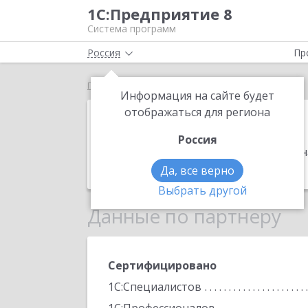
1С:Предприятие 8
Система программ
Россия
Пр
Главная
Аркаунт-М
Информация на сайте будет
Аркаунт-М
отображаться для региона
Россия
Адрес:
125414, Москва г, Фестивальная
Телефон:
+7 (495) 510-7573
Да, все верно
Выбрать другой
Данные по партнеру
Сертифицировано
1С:Специалистов