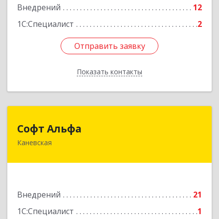
Внедрений
12
1С:Специалист
2
Отправить заявку
Отправить заявку
Показать контакты
Назад
Софт Альфа
Софт Альфа
Каневская
353730, Краснодарский край, Каневской р-н,
Каневская ст-ца, Нестеренко ул, дом № 81
Подробнее
Внедрений
21
1С:Специалист
1