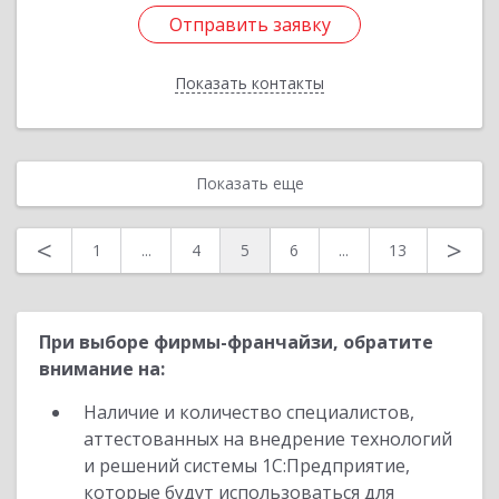
Отправить заявку
Отправить заявку
Показать контакты
Назад
Показать еще
<
>
1
...
4
5
6
...
13
При выборе фирмы-франчайзи, обратите
внимание на:
Наличие и количество специалистов,
аттестованных на внедрение технологий
и решений системы 1С:Предприятие,
которые будут использоваться для