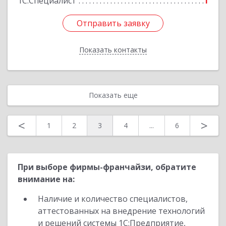
1С:Специалист
1
Отправить заявку
Отправить заявку
Показать контакты
Назад
Показать еще
<
>
1
2
3
4
...
6
При выборе фирмы-франчайзи, обратите
внимание на:
Наличие и количество специалистов,
аттестованных на внедрение технологий
и решений системы 1С:Предприятие,