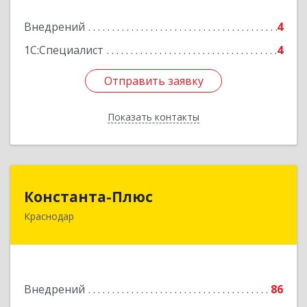
Подробнее
Внедрений
4
1С:Специалист
4
Отправить заявку
Отправить заявку
Показать контакты
Назад
Константа-Плюс
Константа-Плюс
Краснодар
350000, Краснодарский край, г. Краснодар, ул.
Дежнёва, дом № 33
Подробнее
Внедрений
86