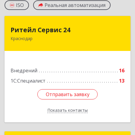
ISO
Реальная автоматизация
Ритейл Сервис 24
Ритейл Сервис 24
Краснодар
350059, Краснодарский край, Краснодар г, им
Селезнева ул, дом № 4/3, пом.15
Подробнее
Внедрений
16
1С:Специалист
13
Отправить заявку
Отправить заявку
Показать контакты
Назад