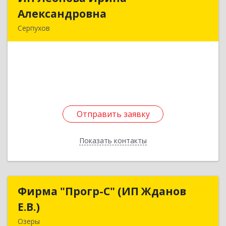
Александровна
Александровна
Серпухов
142207, Московская обл, Серпухов г, Звездная
ул, дом № 5, кв.117
Подробнее
Отправить заявку
Отправить заявку
Показать контакты
Назад
Фирма "Прогр-С" (ИП Жданов
Фирма "Прогр-С" (ИП Жданов
Е.В.)
Е.В.)
Озеры