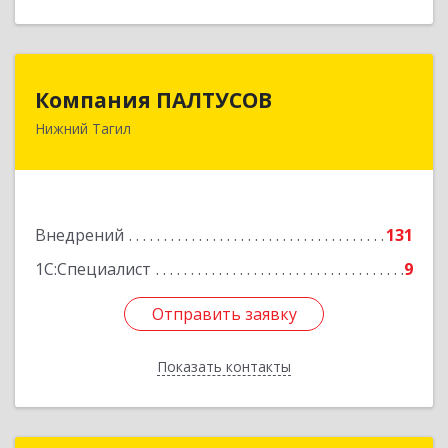
Компания ПАЛТУСОВ
Компания ПАЛТУСОВ
Нижний Тагил
622002, Свердловская обл, Нижний Тагил г,
Черных ул, дом № 38, кв.2
Подробнее
Внедрений
131
1С:Специалист
9
Отправить заявку
Отправить заявку
Показать контакты
Назад