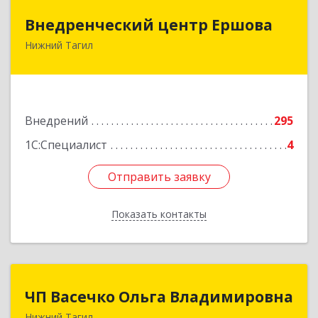
Внедренческий центр Ершова
Внедренческий центр Ершова
Нижний Тагил
622030, Свердловская обл, Нижний Тагил г,
Черноисточинское ш, дом № 58А, оф.6
Подробнее
Внедрений
295
1С:Специалист
4
Отправить заявку
Отправить заявку
Показать контакты
Назад
ЧП Васечко Ольга Владимировна
ЧП Васечко Ольга Владимировна
Нижний Тагил