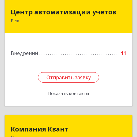
Центр автоматизации учетов
Центр автоматизации учетов
Реж
623750, Свердловская обл, Режевской р-н, Реж
г, Энгельса ул, дом № 6 А
Подробнее
Внедрений
11
Отправить заявку
Отправить заявку
Показать контакты
Назад
Компания Квант
Компания Квант