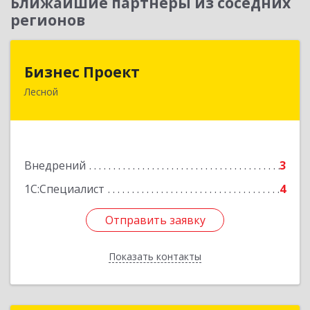
Ближайшие партнеры из соседних
регионов
Бизнес Проект
Бизнес Проект
Лесной
624200, Свердловская обл, Лесной г, Сиротина
ул, дом № 11
Подробнее
Внедрений
3
1С:Специалист
4
Отправить заявку
Отправить заявку
Показать контакты
Назад