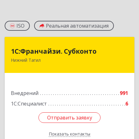
ISO
Реальная автоматизация
1С:Франчайзи. Субконто
1С:Франчайзи. Субконто
Нижний Тагил
622034, Свердловская обл, Нижний Тагил г,
Октябрьской Революции ул, дом № 37
Подробнее
Внедрений
991
1С:Специалист
6
Отправить заявку
Отправить заявку
Показать контакты
Назад