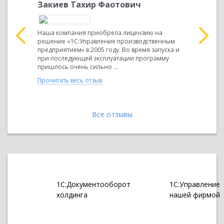
Закиев Тахир Фаотович
Главны
Елена 
Наша компания приобрела лицензию на
решение «1С:Управление производственным
нке с 2008
ООО «Энер
предприятием» в 2005 году. Во время запуска и
слуги. С
сфера дея
при последующей эксплуатации программу
.Н.) мы
санитарно
пришлось очень сильно ...
я
бухгалтерс
ООО «Энер
Прочитать весь отзыв
Прочитать 
Все отзывы
1С:Документооборот
1С:Управление
холдинга
нашей фирмой