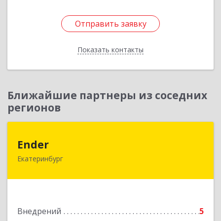
Отправить заявку
Отправить заявку
Показать контакты
Назад
Ближайшие партнеры из соседних
регионов
Ender
Ender
Екатеринбург
620050, Свердловская обл, Екатеринбург г,
Монтажников ул, дом № 24, оф.26
Подробнее
Внедрений
5