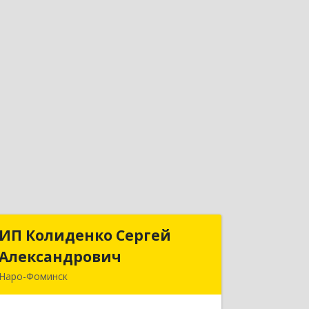
ИП Колиденко Сергей
ИП Колиденко Сергей
Александрович
Александрович
Наро-Фоминск
143300, Московская обл, Наро-
Фоминский р-н, Наро-Фоминск г,