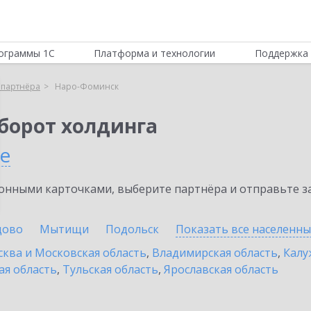
ограммы 1С
Платформа и технологии
Поддержка 
 партнёра
Наро-Фоминск
борот холдинга
е
нными карточками, выберите партнёра и отправьте за
цово
Мытищи
Подольск
Показать все населенн
ква и Московская область
,
Владимирская область
,
Калу
ая область
,
Тульская область
,
Ярославская область