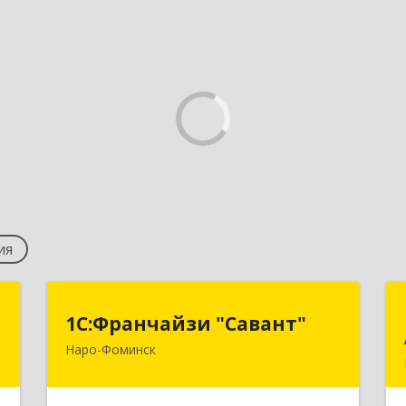
ия
и
1С:Франчайзи "Савант"
1С:Франчайзи "Савант"
"
Наро-Фоминск
143306, Московская обл, Наро-
Фоминский р-н, Наро-Фоминск г,
-
Латышская ул, дом № 13А, оф.4
,