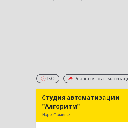
ISO
Реальная автоматизац
Студия автоматизации
Студия автоматизаци
"Алгоритм"
"Алгоритм
Наро-Фоминск
143306, Московская обл, г.о. Наро
Фоминский, Наро-Фоминск г