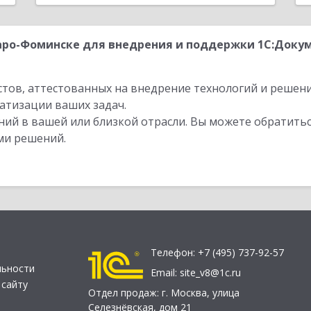
ро-Фоминске для внедрения и поддержки 1С:Докум
стов, аттестованных на внедрение технологий и решен
атизации ваших задач.
ий в вашей или близкой отрасли. Вы можете обратитьс
ми решений.
Телефон:
+7 (495) 737-92-57
льности
Email:
site_v8@1c.ru
 сайту
Отдел продаж:
г. Москва
,
улица
Селезнёвская, дом 21