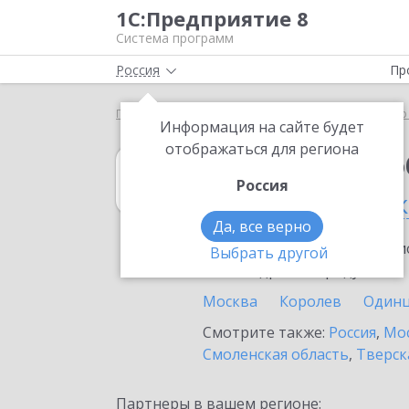
1С:Предприятие 8
Система программ
Россия
Пр
Главная
1С:Документооборот холдинга
Выбор
Информация на сайте будет
отображаться для региона
1С:Документоо
Россия
в Наро-Фоминск
Да, все верно
Ознакомьтесь с информацио
Выбрать другой
или внедрение продукта.
Москва
Королев
Один
Смотрите также:
Россия
,
Мос
Смоленская область
,
Тверск
Партнеры в вашем регионе: