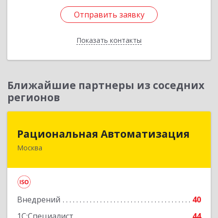
Отправить заявку
Отправить заявку
Показать контакты
Назад
Ближайшие партнеры из соседних
регионов
Рациональная Автоматизация
Рациональная Автоматизация
Москва
125424, Москва г, Волоколамское ш, дом № 73,
пом.1/1, оф.7
Подробнее
Внедрений
40
1С:Специалист
44