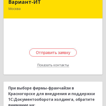
Вариант-ИТ
Москва
125362, Москва г, Свободы ул, дом № 35,
строение 5, пом.1/1
Подробнее
Отправить заявку
Отправить заявку
Показать контакты
Назад
При выборе фирмы-франчайзи в
Красногорске для внедрения и поддержки
1С:Документооборота холдинга, обратите
внимание на: