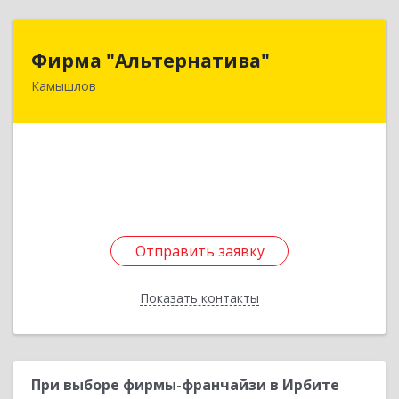
Фирма "Альтернатива"
Фирма "Альтернатива"
Камышлов
624860, Свердловская обл, Камышлов г, Ленина
ул, дом № 30
Подробнее
Отправить заявку
Отправить заявку
Показать контакты
Назад
При выборе фирмы-франчайзи в Ирбите