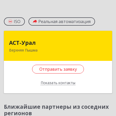
ISO
Реальная автоматизация
АСТ-Урал
АСТ-Урал
Верхняя Пышма
624090, Свердловская обл, Верхняя Пышма г,
Уральских рабочих ул, дом № 45А - 76
Отправить заявку
Подробнее
Отправить заявку
Показать контакты
Назад
Ближайшие партнеры из соседних
регионов