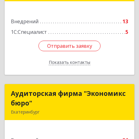
Подробнее
Внедрений
13
1С:Специалист
5
Отправить заявку
Отправить заявку
Показать контакты
Назад
Аудиторская фирма "Экономикс
Аудиторская фирма "Экономикс
бюро"
бюро"
Екатеринбург
620027, Свердловская обл, Екатеринбург г,
Мельковская ул, дом № 2Б-34