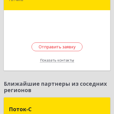
188304, Ленинградская обл, Гатчина г, К.Маркса
ул, дом № 4а
Подробнее
Отправить заявку
Отправить заявку
Показать контакты
Назад
Ближайшие партнеры из соседних
регионов
Поток-С
Поток-С