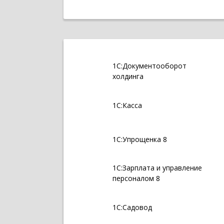
1С:Документооборот
холдинга
1С:Касса
1С:Упрощенка 8
1С:Зарплата и управление
персоналом 8
1С:Садовод