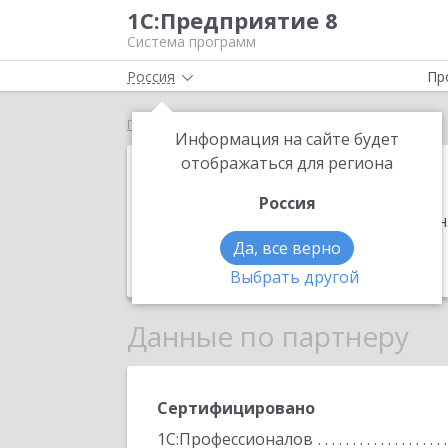
1С:Предприятие 8
Система программ
Россия
Пр
Главная
АВК Софт
Информация на сайте будет
АВК Софт
отображаться для региона
Россия
Адрес:
196140, Санкт-Петербург г, в
кв.224
.
Да, все верно
Телефон:
(911) 149-9488
Выбрать другой
Данные по партнеру
Сертифицировано
1С:Профессионалов