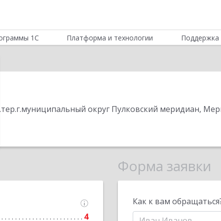
ограммы 1С
Платформа и технологии
Поддержка 
н.тер.г.муниципальный округ Пулковский меридиан, Мери
Форма заявки
Как к вам обращаться
4