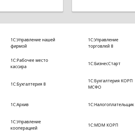
1С:Управление нашей
1С:Управление
фирмой
торговлей 8
1С:Рабочее место
1С:БизнесСтарт
кассира
1С:Бухгалтерия КОРП
1С:Бухгалтерия 8
МСФО
1С:Архив
1С:Налогоплательщик
1С:Управление
1С:MDM КОРП
кооперацией