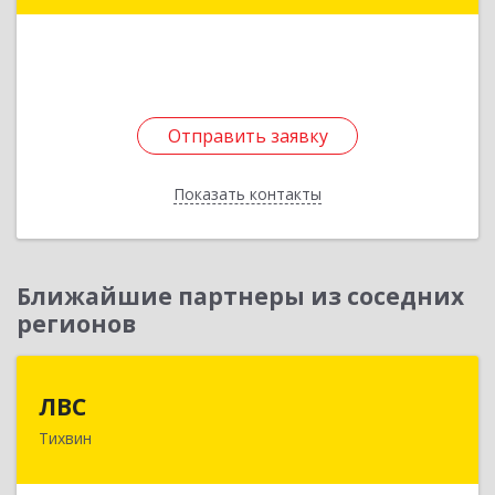
Подробнее
Отправить заявку
Отправить заявку
Показать контакты
Назад
Ближайшие партнеры из соседних
регионов
ЛВС
ЛВС
Тихвин
187553, Ленинградская обл, Тихвинский р-н,
Тихвин г, Ярослава Иванова ул, дом № 1,