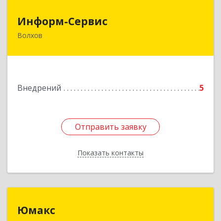
Информ-Сервис
Информ-Сервис
Волхов
187400, Ленинградская обл, Волхов г,
Волховский пр-кт, дом № 7
Подробнее
Внедрений
5
Отправить заявку
Отправить заявку
Показать контакты
Назад
Юмакс
Юмакс