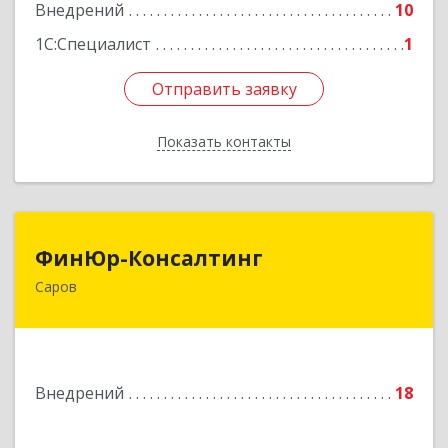
Внедрений
10
1С:Специалист
1
Отправить заявку
Отправить заявку
Показать контакты
Назад
ФинЮр-Консалтинг
ФинЮр-Консалтинг
Саров
607190, Нижегородская обл, Саров г,
Куйбышева ул, дом № 11
Подробнее
Внедрений
18