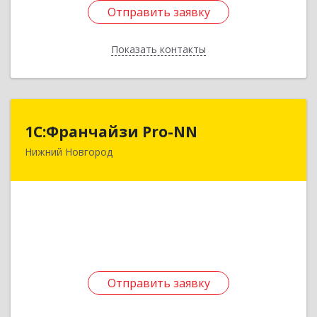
Отправить заявку
Отправить заявку
Показать контакты
Назад
1С:Франчайзи Pro-NN
1С:Франчайзи Pro-NN
Нижний Новгород
603032, Нижегородская обл, Нижний Новгород
г, Заречный б-р, дом № 7, кв.89
Подробнее
Отправить заявку
Отправить заявку