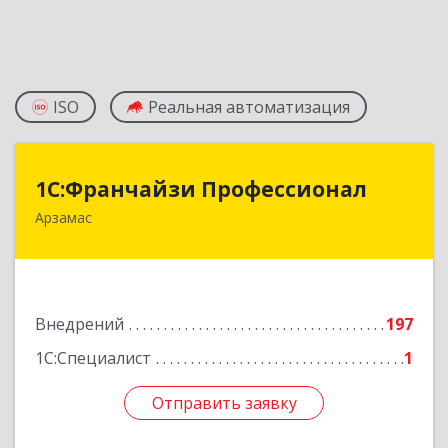
ISO
Реальная автоматизация
1С:Франчайзи Профессионал
1С:Франчайзи Профессионал
Арзамас
607227, Нижегородская обл, Арзамас г, Кирова
ул, дом № 56, кв.6
Подробнее
Внедрений
197
1С:Специалист
1
Отправить заявку
Отправить заявку